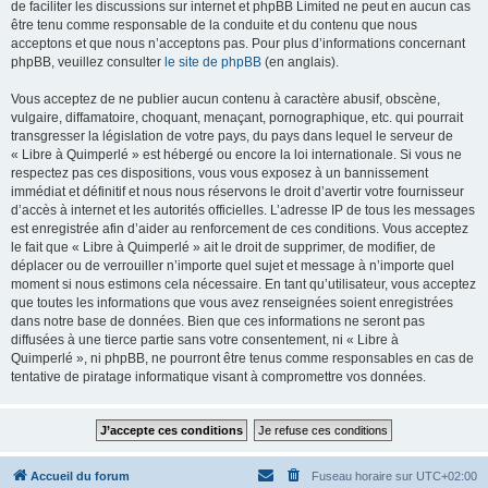
de faciliter les discussions sur internet et phpBB Limited ne peut en aucun cas
être tenu comme responsable de la conduite et du contenu que nous
acceptons et que nous n’acceptons pas. Pour plus d’informations concernant
phpBB, veuillez consulter
le site de phpBB
(en anglais).
Vous acceptez de ne publier aucun contenu à caractère abusif, obscène,
vulgaire, diffamatoire, choquant, menaçant, pornographique, etc. qui pourrait
transgresser la législation de votre pays, du pays dans lequel le serveur de
« Libre à Quimperlé » est hébergé ou encore la loi internationale. Si vous ne
respectez pas ces dispositions, vous vous exposez à un bannissement
immédiat et définitif et nous nous réservons le droit d’avertir votre fournisseur
d’accès à internet et les autorités officielles. L’adresse IP de tous les messages
est enregistrée afin d’aider au renforcement de ces conditions. Vous acceptez
le fait que « Libre à Quimperlé » ait le droit de supprimer, de modifier, de
déplacer ou de verrouiller n’importe quel sujet et message à n’importe quel
moment si nous estimons cela nécessaire. En tant qu’utilisateur, vous acceptez
que toutes les informations que vous avez renseignées soient enregistrées
dans notre base de données. Bien que ces informations ne seront pas
diffusées à une tierce partie sans votre consentement, ni « Libre à
Quimperlé », ni phpBB, ne pourront être tenus comme responsables en cas de
tentative de piratage informatique visant à compromettre vos données.
Accueil du forum
Fuseau horaire sur
UTC+02:00