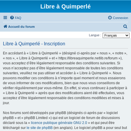
Libre à Quimperlé
FAQ
Connexion
R
Accueil du forum
e
Langue :
c
Libre à Quimperlé - Inscription
h
En accédant à « Libre à Quimperlé » (désigné ci-après par « nous », « notre »,
e
« nos », « Libre à Quimperlé » et « https://libreaquimperle.netlib.re/forum »),
r
vous acceptez d’être légalement responsable des conditions suivantes. Si
vous n’acceptez pas d’être légalement responsable de toutes les conditions
c
suivantes, veuillez ne pas utiliser et accéder à « Libre à Quimperlé ». Nous
h
pouvons modifier ces conditions à n’importe quel moment et nous essaierons
e
de vous informer de ces modifications, bien que nous vous conseillons de
vérifier régulièrement par vous-même. En effet, si vous continuez à participer à
r
« Libre à Quimperlé » après que des modifications aient été effectuées, vous
acceptez d’être légalement responsable des conditions modifiées et mises à
jour.
Nos forums sont développés par phpBB (désignés ci-après par « logiciel
phpBB » et « phpBB Limited ») qui est un logiciel de forum de discussions
déclaré sous la «
licence publique générale GNU 2.0
» et qui peut être
téléchargé sur
le site de phpBB
(en anglais). Le logiciel phpBB a pour seul but