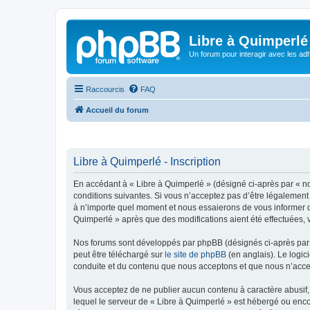
Libre à Quimperlé
Un forum pour interagir avec les adh
Raccourcis
FAQ
Accueil du forum
Libre à Quimperlé - Inscription
En accédant à « Libre à Quimperlé » (désigné ci-après par « nou
conditions suivantes. Si vous n’acceptez pas d’être légalement 
à n’importe quel moment et nous essaierons de vous informer de
Quimperlé » après que des modifications aient été effectuées, 
Nos forums sont développés par phpBB (désignés ci-après par «
peut être téléchargé sur
le site de phpBB
(en anglais). Le logic
conduite et du contenu que nous acceptons et que nous n’acce
Vous acceptez de ne publier aucun contenu à caractère abusif, 
lequel le serveur de « Libre à Quimperlé » est hébergé ou enco