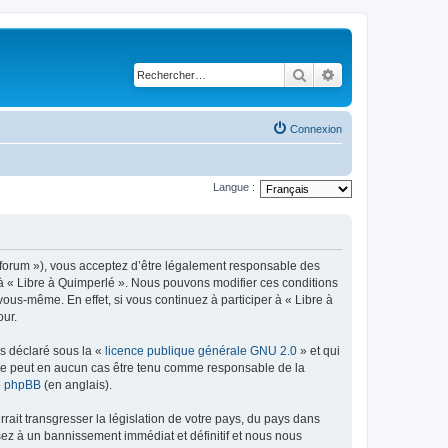
Rechercher
Recherche avancé
Connexion
Langue :
re/forum »), vous acceptez d’être légalement responsable des
r à « Libre à Quimperlé ». Nous pouvons modifier ces conditions
ous-même. En effet, si vous continuez à participer à « Libre à
our.
ns déclaré sous la «
licence publique générale GNU 2.0
» et qui
ed ne peut en aucun cas être tenu comme responsable de la
de phpBB
(en anglais).
ait transgresser la législation de votre pays, du pays dans
sez à un bannissement immédiat et définitif et nous nous