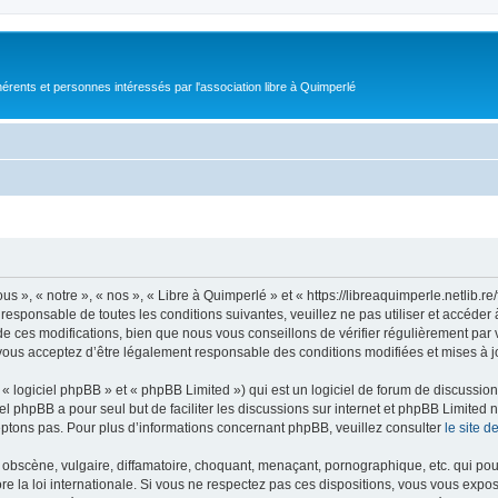
érents et personnes intéressés par l'association libre à Quimperlé
s », « notre », « nos », « Libre à Quimperlé » et « https://libreaquimperle.netlib.
responsable de toutes les conditions suivantes, veuillez ne pas utiliser et accéde
 ces modifications, bien que nous vous conseillons de vérifier régulièrement par v
vous acceptez d’être légalement responsable des conditions modifiées et mises à j
 logiciel phpBB » et « phpBB Limited ») qui est un logiciel de forum de discussio
iel phpBB a pour seul but de faciliter les discussions sur internet et phpBB Limit
ptons pas. Pour plus d’informations concernant phpBB, veuillez consulter
le site 
obscène, vulgaire, diffamatoire, choquant, menaçant, pornographique, etc. qui pourr
re la loi internationale. Si vous ne respectez pas ces dispositions, vous vous expo