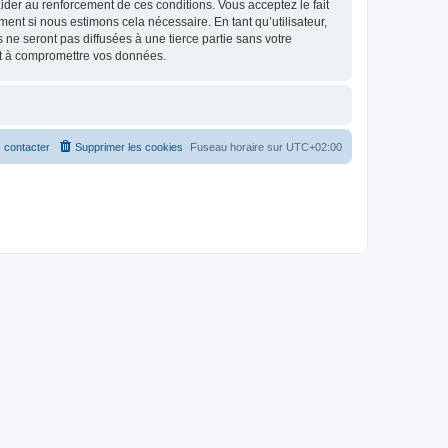
d’aider au renforcement de ces conditions. Vous acceptez le fait
ment si nous estimons cela nécessaire. En tant qu’utilisateur,
e seront pas diffusées à une tierce partie sans votre
nt à compromettre vos données.
 contacter
Supprimer les cookies
Fuseau horaire sur
UTC+02:00