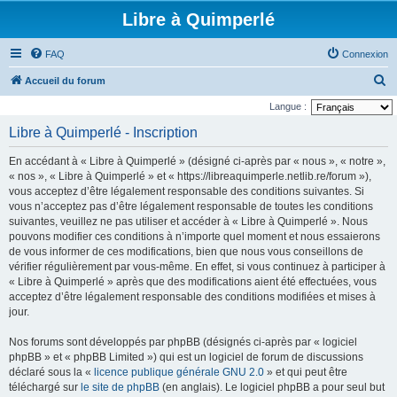
Libre à Quimperlé
FAQ
Connexion
R
Accueil du forum
e
Langue :
c
Libre à Quimperlé - Inscription
h
En accédant à « Libre à Quimperlé » (désigné ci-après par « nous », « notre »,
e
« nos », « Libre à Quimperlé » et « https://libreaquimperle.netlib.re/forum »),
r
vous acceptez d’être légalement responsable des conditions suivantes. Si
vous n’acceptez pas d’être légalement responsable de toutes les conditions
c
suivantes, veuillez ne pas utiliser et accéder à « Libre à Quimperlé ». Nous
h
pouvons modifier ces conditions à n’importe quel moment et nous essaierons
e
de vous informer de ces modifications, bien que nous vous conseillons de
vérifier régulièrement par vous-même. En effet, si vous continuez à participer à
r
« Libre à Quimperlé » après que des modifications aient été effectuées, vous
acceptez d’être légalement responsable des conditions modifiées et mises à
jour.
Nos forums sont développés par phpBB (désignés ci-après par « logiciel
phpBB » et « phpBB Limited ») qui est un logiciel de forum de discussions
déclaré sous la «
licence publique générale GNU 2.0
» et qui peut être
téléchargé sur
le site de phpBB
(en anglais). Le logiciel phpBB a pour seul but