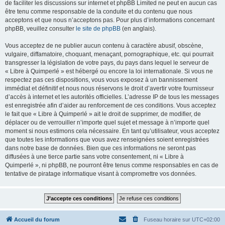
de faciliter les discussions sur internet et phpBB Limited ne peut en aucun cas
être tenu comme responsable de la conduite et du contenu que nous
acceptons et que nous n’acceptons pas. Pour plus d’informations concernant
phpBB, veuillez consulter
le site de phpBB
(en anglais).
Vous acceptez de ne publier aucun contenu à caractère abusif, obscène,
vulgaire, diffamatoire, choquant, menaçant, pornographique, etc. qui pourrait
transgresser la législation de votre pays, du pays dans lequel le serveur de
« Libre à Quimperlé » est hébergé ou encore la loi internationale. Si vous ne
respectez pas ces dispositions, vous vous exposez à un bannissement
immédiat et définitif et nous nous réservons le droit d’avertir votre fournisseur
d’accès à internet et les autorités officielles. L’adresse IP de tous les messages
est enregistrée afin d’aider au renforcement de ces conditions. Vous acceptez
le fait que « Libre à Quimperlé » ait le droit de supprimer, de modifier, de
déplacer ou de verrouiller n’importe quel sujet et message à n’importe quel
moment si nous estimons cela nécessaire. En tant qu’utilisateur, vous acceptez
que toutes les informations que vous avez renseignées soient enregistrées
dans notre base de données. Bien que ces informations ne seront pas
diffusées à une tierce partie sans votre consentement, ni « Libre à
Quimperlé », ni phpBB, ne pourront être tenus comme responsables en cas de
tentative de piratage informatique visant à compromettre vos données.
Accueil du forum
Fuseau horaire sur
UTC+02:00