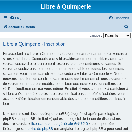
Libre à Quimperlé
FAQ
Connexion
R
Accueil du forum
e
Langue :
c
Libre à Quimperlé - Inscription
h
En accédant à « Libre à Quimperlé » (désigné ci-après par « nous », « notre »,
e
« nos », « Libre à Quimperlé » et « https://libreaquimperle.netlib.re/forum »),
r
vous acceptez d’être légalement responsable des conditions suivantes. Si
vous n’acceptez pas d’être légalement responsable de toutes les conditions
c
suivantes, veuillez ne pas utiliser et accéder à « Libre à Quimperlé ». Nous
h
pouvons modifier ces conditions à n’importe quel moment et nous essaierons
e
de vous informer de ces modifications, bien que nous vous conseillons de
vérifier régulièrement par vous-même. En effet, si vous continuez à participer à
r
« Libre à Quimperlé » après que des modifications aient été effectuées, vous
acceptez d’être légalement responsable des conditions modifiées et mises à
jour.
Nos forums sont développés par phpBB (désignés ci-après par « logiciel
phpBB » et « phpBB Limited ») qui est un logiciel de forum de discussions
déclaré sous la «
licence publique générale GNU 2.0
» et qui peut être
téléchargé sur
le site de phpBB
(en anglais). Le logiciel phpBB a pour seul but