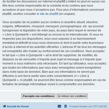
de faciliter les discussions sur internet et phpBB Limited ne peut en aucun cas
être tenu comme responsable de la conduite et du contenu que nous
acceptons et que nous n’acceptons pas. Pour plus d’informations concernant
phpBB, veuillez consulter
le site de phpBB
(en anglais).
Vous acceptez de ne publier aucun contenu à caractère abusif, obscène,
vulgaire, diffamatoire, choquant, menaçant, pornographique, etc. qui pourrait
transgresser la législation de votre pays, du pays dans lequel le serveur de
« Libre à Quimperlé » est hébergé ou encore la loi internationale. Si vous ne
respectez pas ces dispositions, vous vous exposez à un bannissement
immédiat et définitif et nous nous réservons le droit d’avertir votre fournisseur
d’accès à internet et les autorités officielles. L’adresse IP de tous les messages
est enregistrée afin d’aider au renforcement de ces conditions. Vous acceptez
le fait que « Libre à Quimperlé » ait le droit de supprimer, de modifier, de
déplacer ou de verrouiller n’importe quel sujet et message à n’importe quel
moment si nous estimons cela nécessaire. En tant qu’utilisateur, vous acceptez
que toutes les informations que vous avez renseignées soient enregistrées
dans notre base de données. Bien que ces informations ne seront pas
diffusées à une tierce partie sans votre consentement, ni « Libre à
Quimperlé », ni phpBB, ne pourront être tenus comme responsables en cas de
tentative de piratage informatique visant à compromettre vos données.
Accueil du forum
Fuseau horaire sur
UTC+02:00