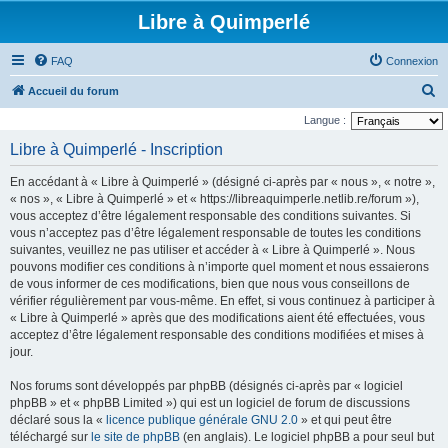
Libre à Quimperlé
FAQ
Connexion
R
Accueil du forum
e
Langue :
c
Libre à Quimperlé - Inscription
h
En accédant à « Libre à Quimperlé » (désigné ci-après par « nous », « notre »,
e
« nos », « Libre à Quimperlé » et « https://libreaquimperle.netlib.re/forum »),
r
vous acceptez d’être légalement responsable des conditions suivantes. Si
vous n’acceptez pas d’être légalement responsable de toutes les conditions
c
suivantes, veuillez ne pas utiliser et accéder à « Libre à Quimperlé ». Nous
h
pouvons modifier ces conditions à n’importe quel moment et nous essaierons
e
de vous informer de ces modifications, bien que nous vous conseillons de
vérifier régulièrement par vous-même. En effet, si vous continuez à participer à
r
« Libre à Quimperlé » après que des modifications aient été effectuées, vous
acceptez d’être légalement responsable des conditions modifiées et mises à
jour.
Nos forums sont développés par phpBB (désignés ci-après par « logiciel
phpBB » et « phpBB Limited ») qui est un logiciel de forum de discussions
déclaré sous la «
licence publique générale GNU 2.0
» et qui peut être
téléchargé sur
le site de phpBB
(en anglais). Le logiciel phpBB a pour seul but