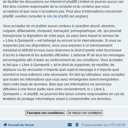
de faciliter les discussions sur internet et phpBB Limited ne peut en aucun cas
être tenu comme responsable de la conduite et du contenu que nous
acceptons et que nous n’acceptons pas. Pour plus d’informations concernant
phpBB, veuillez consulter
le site de phpBB
(en anglais).
Vous acceptez de ne publier aucun contenu à caractère abusif, obscène,
vulgaire, diffamatoire, choquant, menaçant, pornographique, etc. qui pourrait
transgresser la législation de votre pays, du pays dans lequel le serveur de
« Libre à Quimperlé » est hébergé ou encore la loi internationale. Si vous ne
respectez pas ces dispositions, vous vous exposez à un bannissement
immédiat et définitif et nous nous réservons le droit d’avertir votre fournisseur
d’accès à internet et les autorités officielles. L’adresse IP de tous les messages
est enregistrée afin d’aider au renforcement de ces conditions. Vous acceptez
le fait que « Libre à Quimperlé » ait le droit de supprimer, de modifier, de
déplacer ou de verrouiller n’importe quel sujet et message à n’importe quel
moment si nous estimons cela nécessaire. En tant qu’utilisateur, vous acceptez
que toutes les informations que vous avez renseignées soient enregistrées
dans notre base de données. Bien que ces informations ne seront pas
diffusées à une tierce partie sans votre consentement, ni « Libre à
Quimperlé », ni phpBB, ne pourront être tenus comme responsables en cas de
tentative de piratage informatique visant à compromettre vos données.
Accueil du forum
Fuseau horaire sur
UTC+02:00