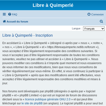
Libre à Quimperlé
FAQ
Connexion
R
Accueil du forum
e
Langue :
c
Libre à Quimperlé - Inscription
h
En accédant à « Libre à Quimperlé » (désigné ci-après par « nous », « notre »,
e
« nos », « Libre à Quimperlé » et « https://libreaquimperle.netlib.re/forum »),
r
vous acceptez d’être légalement responsable des conditions suivantes. Si
vous n’acceptez pas d’être légalement responsable de toutes les conditions
c
suivantes, veuillez ne pas utiliser et accéder à « Libre à Quimperlé ». Nous
h
pouvons modifier ces conditions à n’importe quel moment et nous essaierons
e
de vous informer de ces modifications, bien que nous vous conseillons de
vérifier régulièrement par vous-même. En effet, si vous continuez à participer à
r
« Libre à Quimperlé » après que des modifications aient été effectuées, vous
acceptez d’être légalement responsable des conditions modifiées et mises à
jour.
Nos forums sont développés par phpBB (désignés ci-après par « logiciel
phpBB » et « phpBB Limited ») qui est un logiciel de forum de discussions
déclaré sous la «
licence publique générale GNU 2.0
» et qui peut être
téléchargé sur
le site de phpBB
(en anglais). Le logiciel phpBB a pour seul but