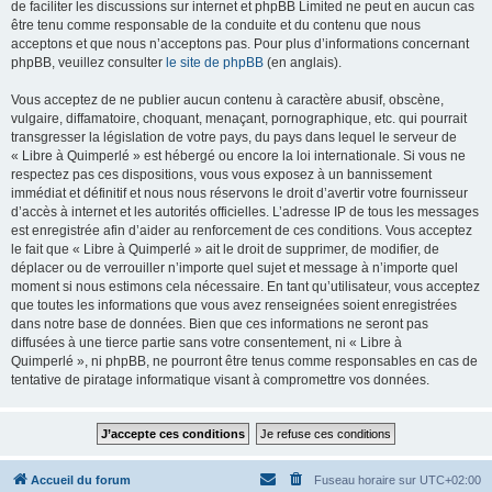
de faciliter les discussions sur internet et phpBB Limited ne peut en aucun cas
être tenu comme responsable de la conduite et du contenu que nous
acceptons et que nous n’acceptons pas. Pour plus d’informations concernant
phpBB, veuillez consulter
le site de phpBB
(en anglais).
Vous acceptez de ne publier aucun contenu à caractère abusif, obscène,
vulgaire, diffamatoire, choquant, menaçant, pornographique, etc. qui pourrait
transgresser la législation de votre pays, du pays dans lequel le serveur de
« Libre à Quimperlé » est hébergé ou encore la loi internationale. Si vous ne
respectez pas ces dispositions, vous vous exposez à un bannissement
immédiat et définitif et nous nous réservons le droit d’avertir votre fournisseur
d’accès à internet et les autorités officielles. L’adresse IP de tous les messages
est enregistrée afin d’aider au renforcement de ces conditions. Vous acceptez
le fait que « Libre à Quimperlé » ait le droit de supprimer, de modifier, de
déplacer ou de verrouiller n’importe quel sujet et message à n’importe quel
moment si nous estimons cela nécessaire. En tant qu’utilisateur, vous acceptez
que toutes les informations que vous avez renseignées soient enregistrées
dans notre base de données. Bien que ces informations ne seront pas
diffusées à une tierce partie sans votre consentement, ni « Libre à
Quimperlé », ni phpBB, ne pourront être tenus comme responsables en cas de
tentative de piratage informatique visant à compromettre vos données.
Accueil du forum
Fuseau horaire sur
UTC+02:00