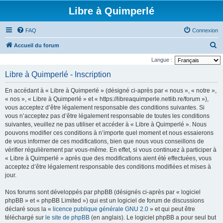
Libre à Quimperlé
FAQ
Connexion
R
Accueil du forum
e
Langue :
c
Libre à Quimperlé - Inscription
h
En accédant à « Libre à Quimperlé » (désigné ci-après par « nous », « notre »,
e
« nos », « Libre à Quimperlé » et « https://libreaquimperle.netlib.re/forum »),
r
vous acceptez d’être légalement responsable des conditions suivantes. Si
vous n’acceptez pas d’être légalement responsable de toutes les conditions
c
suivantes, veuillez ne pas utiliser et accéder à « Libre à Quimperlé ». Nous
h
pouvons modifier ces conditions à n’importe quel moment et nous essaierons
e
de vous informer de ces modifications, bien que nous vous conseillons de
vérifier régulièrement par vous-même. En effet, si vous continuez à participer à
r
« Libre à Quimperlé » après que des modifications aient été effectuées, vous
acceptez d’être légalement responsable des conditions modifiées et mises à
jour.
Nos forums sont développés par phpBB (désignés ci-après par « logiciel
phpBB » et « phpBB Limited ») qui est un logiciel de forum de discussions
déclaré sous la «
licence publique générale GNU 2.0
» et qui peut être
téléchargé sur
le site de phpBB
(en anglais). Le logiciel phpBB a pour seul but