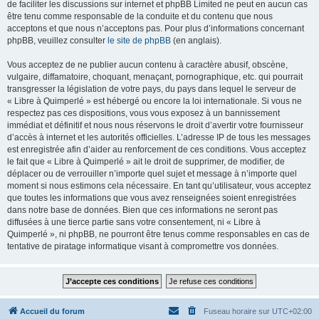
de faciliter les discussions sur internet et phpBB Limited ne peut en aucun cas
être tenu comme responsable de la conduite et du contenu que nous
acceptons et que nous n’acceptons pas. Pour plus d’informations concernant
phpBB, veuillez consulter
le site de phpBB
(en anglais).
Vous acceptez de ne publier aucun contenu à caractère abusif, obscène,
vulgaire, diffamatoire, choquant, menaçant, pornographique, etc. qui pourrait
transgresser la législation de votre pays, du pays dans lequel le serveur de
« Libre à Quimperlé » est hébergé ou encore la loi internationale. Si vous ne
respectez pas ces dispositions, vous vous exposez à un bannissement
immédiat et définitif et nous nous réservons le droit d’avertir votre fournisseur
d’accès à internet et les autorités officielles. L’adresse IP de tous les messages
est enregistrée afin d’aider au renforcement de ces conditions. Vous acceptez
le fait que « Libre à Quimperlé » ait le droit de supprimer, de modifier, de
déplacer ou de verrouiller n’importe quel sujet et message à n’importe quel
moment si nous estimons cela nécessaire. En tant qu’utilisateur, vous acceptez
que toutes les informations que vous avez renseignées soient enregistrées
dans notre base de données. Bien que ces informations ne seront pas
diffusées à une tierce partie sans votre consentement, ni « Libre à
Quimperlé », ni phpBB, ne pourront être tenus comme responsables en cas de
tentative de piratage informatique visant à compromettre vos données.
Accueil du forum
Fuseau horaire sur
UTC+02:00