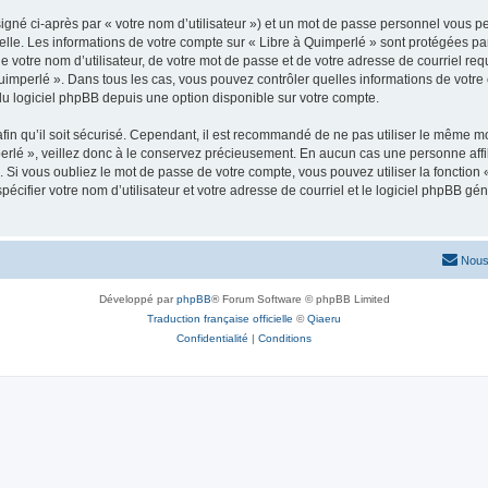
igné ci-après par « votre nom d’utilisateur ») et un mot de passe personnel vous p
elle. Les informations de votre compte sur « Libre à Quimperlé » sont protégées pa
 votre nom d’utilisateur, de votre mot de passe et de votre adresse de courriel requ
à Quimperlé ». Dans tous les cas, vous pouvez contrôler quelles informations de vo
du logiciel phpBB depuis une option disponible sur votre compte.
afin qu’il soit sécurisé. Cependant, il est recommandé de ne pas utiliser le même mot
rlé », veillez donc à le conservez précieusement. En aucun cas une personne affil
Si vous oubliez le mot de passe de votre compte, vous pouvez utiliser la fonction
pécifier votre nom d’utilisateur et votre adresse de courriel et le logiciel phpBB 
Nous
Développé par
phpBB
® Forum Software © phpBB Limited
Traduction française officielle
©
Qiaeru
Confidentialité
|
Conditions