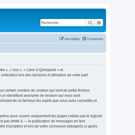
Rechercher
Recherche avancé
Inscription
Connexion
tre », « nos », « Libre à Quimperlé » et
collectées lors des sessions d’utilisation de votre part
n certain nombre de cookies qui sont de petits fichiers
et un identifiant anonyme de session qui vous sont
hivant de ce fait tous les sujets que vous avez consultés et
prévu pour couvrir uniquement les pages créées par le logiciel
t pas limité à — la publication de messages en tant
tre inscription et lors de votre connexion (désignés ci-après