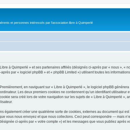
érents et personnes intéressés par l'association libre à Quimperlé
Libre à Quimperlé » et ses partenaires affiliés (désignés ci-après par « nous », « no
-après par « logiciel phpBB » et « phpBB Limited ») utilisent toutes les informations 
 Premièrement, en naviguant sur « Libre à Quimperlé », le logiciel phpBB génèrera u
ordinateur. Les deux premiers cookies ne contiennent qu’un identifiant utilisateur 
okie sera créé lors de votre navigation sur les sujets de « Libre à Quimperlé », arc
lisateur.
ons également créer une quatrième sorte de cookies, externes au document qui est 
que vous nous envoyez et que nous collectons. Ceci peut correspondre — mais n’es
 (désignée ci-après par « votre compte ») et les messages que vous publiez après vo