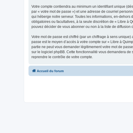
Votre compte contiendra au minimum un identifiant unique (dés
par « votre mot de passe ») et une adresse de courriel personn
qui héberge notre serveur. Toutes les informations, en-dehors de
obligatoires ou facultatives, à la seule discrétion de « Libre 
pouvez décider de vous abonner ou non à la liste de diffusion 
Votre mot de passe est chiffré (par un chiffrage à sens unique) 
passe est le moyen d’accès à votre compte sur « Libre à Quimpe
partie ne peut vous demander légitimement votre mot de passe. 
sur le logiciel phpBB. Cette fonctionnalité vous demandera de s
reprendre le contrôle de votre compte.
Accueil du forum