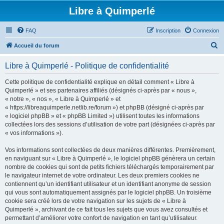
Libre à Quimperlé
FAQ
Inscription
Connexion
R
Accueil du forum
e
Libre à Quimperlé - Politique de confidentialité
c
h
Cette politique de confidentialité explique en détail comment « Libre à
Quimperlé » et ses partenaires affiliés (désignés ci-après par « nous »,
e
« notre », « nos », « Libre à Quimperlé » et
r
« https://libreaquimperle.netlib.re/forum ») et phpBB (désigné ci-après par
« logiciel phpBB » et « phpBB Limited ») utilisent toutes les informations
c
collectées lors des sessions d’utilisation de votre part (désignées ci-après par
h
« vos informations »).
e
Vos informations sont collectées de deux manières différentes. Premièrement,
r
en naviguant sur « Libre à Quimperlé », le logiciel phpBB génèrera un certain
nombre de cookies qui sont de petits fichiers téléchargés temporairement par
le navigateur internet de votre ordinateur. Les deux premiers cookies ne
contiennent qu’un identifiant utilisateur et un identifiant anonyme de session
qui vous sont automatiquement assignés par le logiciel phpBB. Un troisième
cookie sera créé lors de votre navigation sur les sujets de « Libre à
Quimperlé », archivant de ce fait tous les sujets que vous avez consultés et
permettant d’améliorer votre confort de navigation en tant qu’utilisateur.