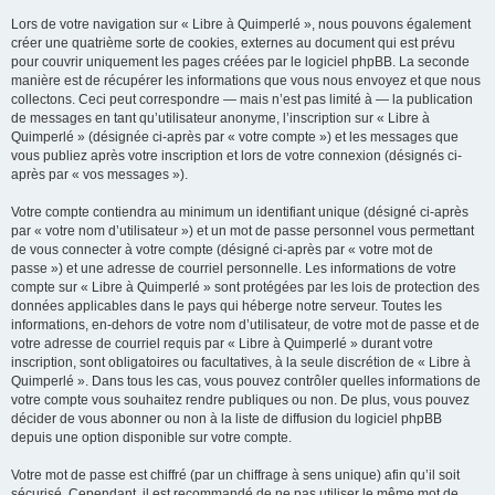
Lors de votre navigation sur « Libre à Quimperlé », nous pouvons également
créer une quatrième sorte de cookies, externes au document qui est prévu
pour couvrir uniquement les pages créées par le logiciel phpBB. La seconde
manière est de récupérer les informations que vous nous envoyez et que nous
collectons. Ceci peut correspondre — mais n’est pas limité à — la publication
de messages en tant qu’utilisateur anonyme, l’inscription sur « Libre à
Quimperlé » (désignée ci-après par « votre compte ») et les messages que
vous publiez après votre inscription et lors de votre connexion (désignés ci-
après par « vos messages »).
Votre compte contiendra au minimum un identifiant unique (désigné ci-après
par « votre nom d’utilisateur ») et un mot de passe personnel vous permettant
de vous connecter à votre compte (désigné ci-après par « votre mot de
passe ») et une adresse de courriel personnelle. Les informations de votre
compte sur « Libre à Quimperlé » sont protégées par les lois de protection des
données applicables dans le pays qui héberge notre serveur. Toutes les
informations, en-dehors de votre nom d’utilisateur, de votre mot de passe et de
votre adresse de courriel requis par « Libre à Quimperlé » durant votre
inscription, sont obligatoires ou facultatives, à la seule discrétion de « Libre à
Quimperlé ». Dans tous les cas, vous pouvez contrôler quelles informations de
votre compte vous souhaitez rendre publiques ou non. De plus, vous pouvez
décider de vous abonner ou non à la liste de diffusion du logiciel phpBB
depuis une option disponible sur votre compte.
Votre mot de passe est chiffré (par un chiffrage à sens unique) afin qu’il soit
sécurisé. Cependant, il est recommandé de ne pas utiliser le même mot de