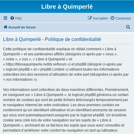
Libre à Quimperlé
FAQ
Inscription
Connexion
R
Accueil du forum
e
Libre à Quimperlé - Politique de confidentialité
c
h
Cette politique de confidentialité explique en détail comment « Libre à
Quimperlé » et ses partenaires affiliés (désignés ci-après par « nous »,
e
« notre », « nos », « Libre à Quimperlé » et
r
« https://libreaquimperle.netlib.re/forum ») et phpBB (désigné ci-après par
« logiciel phpBB » et « phpBB Limited ») utilisent toutes les informations
c
collectées lors des sessions d’utilisation de votre part (désignées ci-après par
h
« vos informations »).
e
Vos informations sont collectées de deux manières différentes. Premièrement,
r
en naviguant sur « Libre à Quimperlé », le logiciel phpBB génèrera un certain
nombre de cookies qui sont de petits fichiers téléchargés temporairement par
le navigateur internet de votre ordinateur. Les deux premiers cookies ne
contiennent qu’un identifiant utilisateur et un identifiant anonyme de session
qui vous sont automatiquement assignés par le logiciel phpBB. Un troisième
cookie sera créé lors de votre navigation sur les sujets de « Libre à
Quimperlé », archivant de ce fait tous les sujets que vous avez consultés et
permettant d’améliorer votre confort de navigation en tant qu’utilisateur.