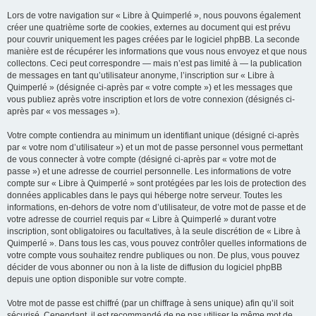
Lors de votre navigation sur « Libre à Quimperlé », nous pouvons également
créer une quatrième sorte de cookies, externes au document qui est prévu
pour couvrir uniquement les pages créées par le logiciel phpBB. La seconde
manière est de récupérer les informations que vous nous envoyez et que nous
collectons. Ceci peut correspondre — mais n’est pas limité à — la publication
de messages en tant qu’utilisateur anonyme, l’inscription sur « Libre à
Quimperlé » (désignée ci-après par « votre compte ») et les messages que
vous publiez après votre inscription et lors de votre connexion (désignés ci-
après par « vos messages »).
Votre compte contiendra au minimum un identifiant unique (désigné ci-après
par « votre nom d’utilisateur ») et un mot de passe personnel vous permettant
de vous connecter à votre compte (désigné ci-après par « votre mot de
passe ») et une adresse de courriel personnelle. Les informations de votre
compte sur « Libre à Quimperlé » sont protégées par les lois de protection des
données applicables dans le pays qui héberge notre serveur. Toutes les
informations, en-dehors de votre nom d’utilisateur, de votre mot de passe et de
votre adresse de courriel requis par « Libre à Quimperlé » durant votre
inscription, sont obligatoires ou facultatives, à la seule discrétion de « Libre à
Quimperlé ». Dans tous les cas, vous pouvez contrôler quelles informations de
votre compte vous souhaitez rendre publiques ou non. De plus, vous pouvez
décider de vous abonner ou non à la liste de diffusion du logiciel phpBB
depuis une option disponible sur votre compte.
Votre mot de passe est chiffré (par un chiffrage à sens unique) afin qu’il soit
sécurisé. Cependant, il est recommandé de ne pas utiliser le même mot de