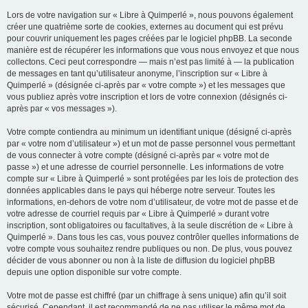
Lors de votre navigation sur « Libre à Quimperlé », nous pouvons également
créer une quatrième sorte de cookies, externes au document qui est prévu
pour couvrir uniquement les pages créées par le logiciel phpBB. La seconde
manière est de récupérer les informations que vous nous envoyez et que nous
collectons. Ceci peut correspondre — mais n’est pas limité à — la publication
de messages en tant qu’utilisateur anonyme, l’inscription sur « Libre à
Quimperlé » (désignée ci-après par « votre compte ») et les messages que
vous publiez après votre inscription et lors de votre connexion (désignés ci-
après par « vos messages »).
Votre compte contiendra au minimum un identifiant unique (désigné ci-après
par « votre nom d’utilisateur ») et un mot de passe personnel vous permettant
de vous connecter à votre compte (désigné ci-après par « votre mot de
passe ») et une adresse de courriel personnelle. Les informations de votre
compte sur « Libre à Quimperlé » sont protégées par les lois de protection des
données applicables dans le pays qui héberge notre serveur. Toutes les
informations, en-dehors de votre nom d’utilisateur, de votre mot de passe et de
votre adresse de courriel requis par « Libre à Quimperlé » durant votre
inscription, sont obligatoires ou facultatives, à la seule discrétion de « Libre à
Quimperlé ». Dans tous les cas, vous pouvez contrôler quelles informations de
votre compte vous souhaitez rendre publiques ou non. De plus, vous pouvez
décider de vous abonner ou non à la liste de diffusion du logiciel phpBB
depuis une option disponible sur votre compte.
Votre mot de passe est chiffré (par un chiffrage à sens unique) afin qu’il soit
sécurisé. Cependant, il est recommandé de ne pas utiliser le même mot de