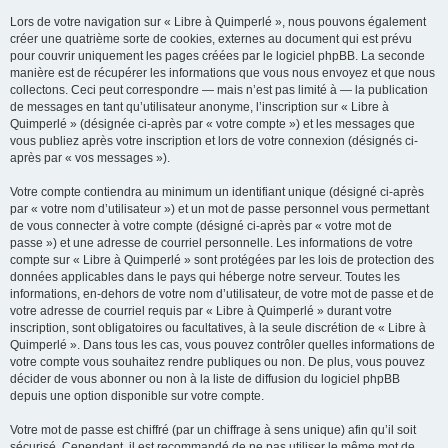
Lors de votre navigation sur « Libre à Quimperlé », nous pouvons également
créer une quatrième sorte de cookies, externes au document qui est prévu
pour couvrir uniquement les pages créées par le logiciel phpBB. La seconde
manière est de récupérer les informations que vous nous envoyez et que nous
collectons. Ceci peut correspondre — mais n’est pas limité à — la publication
de messages en tant qu’utilisateur anonyme, l’inscription sur « Libre à
Quimperlé » (désignée ci-après par « votre compte ») et les messages que
vous publiez après votre inscription et lors de votre connexion (désignés ci-
après par « vos messages »).
Votre compte contiendra au minimum un identifiant unique (désigné ci-après
par « votre nom d’utilisateur ») et un mot de passe personnel vous permettant
de vous connecter à votre compte (désigné ci-après par « votre mot de
passe ») et une adresse de courriel personnelle. Les informations de votre
compte sur « Libre à Quimperlé » sont protégées par les lois de protection des
données applicables dans le pays qui héberge notre serveur. Toutes les
informations, en-dehors de votre nom d’utilisateur, de votre mot de passe et de
votre adresse de courriel requis par « Libre à Quimperlé » durant votre
inscription, sont obligatoires ou facultatives, à la seule discrétion de « Libre à
Quimperlé ». Dans tous les cas, vous pouvez contrôler quelles informations de
votre compte vous souhaitez rendre publiques ou non. De plus, vous pouvez
décider de vous abonner ou non à la liste de diffusion du logiciel phpBB
depuis une option disponible sur votre compte.
Votre mot de passe est chiffré (par un chiffrage à sens unique) afin qu’il soit
sécurisé. Cependant, il est recommandé de ne pas utiliser le même mot de