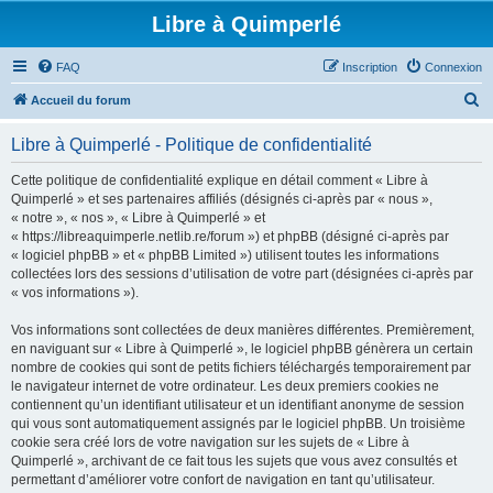
Libre à Quimperlé
FAQ
Inscription
Connexion
R
Accueil du forum
e
Libre à Quimperlé - Politique de confidentialité
c
h
Cette politique de confidentialité explique en détail comment « Libre à
Quimperlé » et ses partenaires affiliés (désignés ci-après par « nous »,
e
« notre », « nos », « Libre à Quimperlé » et
r
« https://libreaquimperle.netlib.re/forum ») et phpBB (désigné ci-après par
« logiciel phpBB » et « phpBB Limited ») utilisent toutes les informations
c
collectées lors des sessions d’utilisation de votre part (désignées ci-après par
h
« vos informations »).
e
Vos informations sont collectées de deux manières différentes. Premièrement,
r
en naviguant sur « Libre à Quimperlé », le logiciel phpBB génèrera un certain
nombre de cookies qui sont de petits fichiers téléchargés temporairement par
le navigateur internet de votre ordinateur. Les deux premiers cookies ne
contiennent qu’un identifiant utilisateur et un identifiant anonyme de session
qui vous sont automatiquement assignés par le logiciel phpBB. Un troisième
cookie sera créé lors de votre navigation sur les sujets de « Libre à
Quimperlé », archivant de ce fait tous les sujets que vous avez consultés et
permettant d’améliorer votre confort de navigation en tant qu’utilisateur.