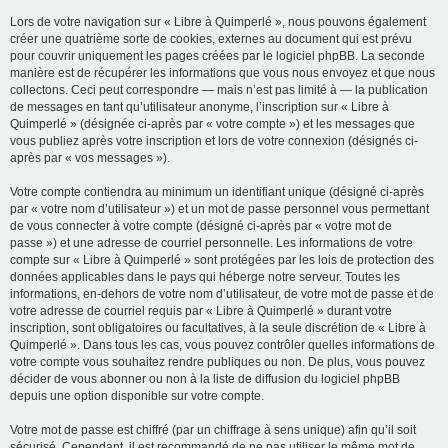
Lors de votre navigation sur « Libre à Quimperlé », nous pouvons également
créer une quatrième sorte de cookies, externes au document qui est prévu
pour couvrir uniquement les pages créées par le logiciel phpBB. La seconde
manière est de récupérer les informations que vous nous envoyez et que nous
collectons. Ceci peut correspondre — mais n’est pas limité à — la publication
de messages en tant qu’utilisateur anonyme, l’inscription sur « Libre à
Quimperlé » (désignée ci-après par « votre compte ») et les messages que
vous publiez après votre inscription et lors de votre connexion (désignés ci-
après par « vos messages »).
Votre compte contiendra au minimum un identifiant unique (désigné ci-après
par « votre nom d’utilisateur ») et un mot de passe personnel vous permettant
de vous connecter à votre compte (désigné ci-après par « votre mot de
passe ») et une adresse de courriel personnelle. Les informations de votre
compte sur « Libre à Quimperlé » sont protégées par les lois de protection des
données applicables dans le pays qui héberge notre serveur. Toutes les
informations, en-dehors de votre nom d’utilisateur, de votre mot de passe et de
votre adresse de courriel requis par « Libre à Quimperlé » durant votre
inscription, sont obligatoires ou facultatives, à la seule discrétion de « Libre à
Quimperlé ». Dans tous les cas, vous pouvez contrôler quelles informations de
votre compte vous souhaitez rendre publiques ou non. De plus, vous pouvez
décider de vous abonner ou non à la liste de diffusion du logiciel phpBB
depuis une option disponible sur votre compte.
Votre mot de passe est chiffré (par un chiffrage à sens unique) afin qu’il soit
sécurisé. Cependant, il est recommandé de ne pas utiliser le même mot de