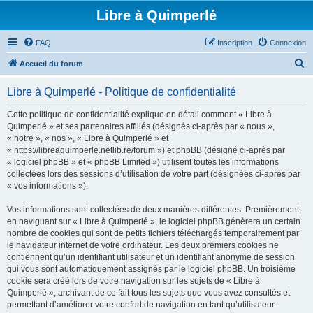
Libre à Quimperlé
FAQ
Inscription
Connexion
R
Accueil du forum
e
Libre à Quimperlé - Politique de confidentialité
c
h
Cette politique de confidentialité explique en détail comment « Libre à
Quimperlé » et ses partenaires affiliés (désignés ci-après par « nous »,
e
« notre », « nos », « Libre à Quimperlé » et
r
« https://libreaquimperle.netlib.re/forum ») et phpBB (désigné ci-après par
« logiciel phpBB » et « phpBB Limited ») utilisent toutes les informations
c
collectées lors des sessions d’utilisation de votre part (désignées ci-après par
h
« vos informations »).
e
Vos informations sont collectées de deux manières différentes. Premièrement,
r
en naviguant sur « Libre à Quimperlé », le logiciel phpBB génèrera un certain
nombre de cookies qui sont de petits fichiers téléchargés temporairement par
le navigateur internet de votre ordinateur. Les deux premiers cookies ne
contiennent qu’un identifiant utilisateur et un identifiant anonyme de session
qui vous sont automatiquement assignés par le logiciel phpBB. Un troisième
cookie sera créé lors de votre navigation sur les sujets de « Libre à
Quimperlé », archivant de ce fait tous les sujets que vous avez consultés et
permettant d’améliorer votre confort de navigation en tant qu’utilisateur.