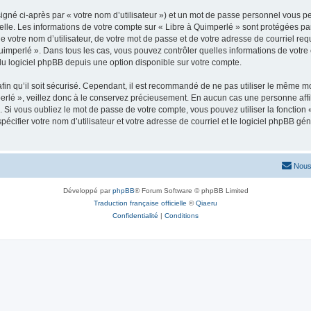
igné ci-après par « votre nom d’utilisateur ») et un mot de passe personnel vous p
elle. Les informations de votre compte sur « Libre à Quimperlé » sont protégées pa
 votre nom d’utilisateur, de votre mot de passe et de votre adresse de courriel requ
à Quimperlé ». Dans tous les cas, vous pouvez contrôler quelles informations de vo
du logiciel phpBB depuis une option disponible sur votre compte.
afin qu’il soit sécurisé. Cependant, il est recommandé de ne pas utiliser le même mot
rlé », veillez donc à le conservez précieusement. En aucun cas une personne affil
Si vous oubliez le mot de passe de votre compte, vous pouvez utiliser la fonction
pécifier votre nom d’utilisateur et votre adresse de courriel et le logiciel phpBB 
Nous
Développé par
phpBB
® Forum Software © phpBB Limited
Traduction française officielle
©
Qiaeru
Confidentialité
|
Conditions