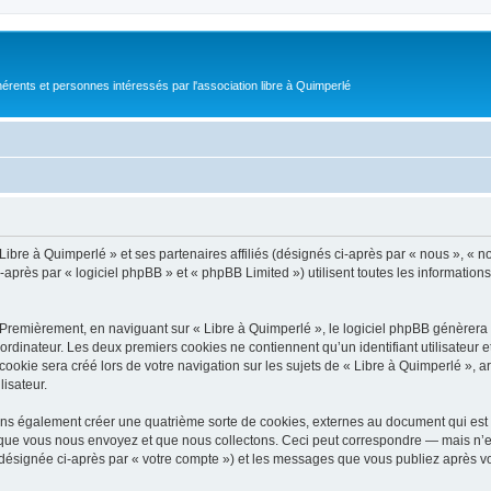
érents et personnes intéressés par l'association libre à Quimperlé
Libre à Quimperlé » et ses partenaires affiliés (désignés ci-après par « nous », « no
-après par « logiciel phpBB » et « phpBB Limited ») utilisent toutes les informations 
 Premièrement, en naviguant sur « Libre à Quimperlé », le logiciel phpBB génèrera u
ordinateur. Les deux premiers cookies ne contiennent qu’un identifiant utilisateur 
okie sera créé lors de votre navigation sur les sujets de « Libre à Quimperlé », arc
lisateur.
ons également créer une quatrième sorte de cookies, externes au document qui est 
que vous nous envoyez et que nous collectons. Ceci peut correspondre — mais n’es
 (désignée ci-après par « votre compte ») et les messages que vous publiez après vo