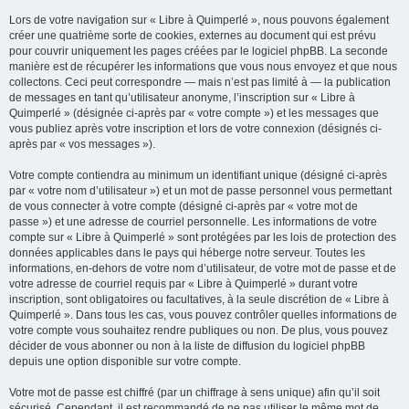
Lors de votre navigation sur « Libre à Quimperlé », nous pouvons également
créer une quatrième sorte de cookies, externes au document qui est prévu
pour couvrir uniquement les pages créées par le logiciel phpBB. La seconde
manière est de récupérer les informations que vous nous envoyez et que nous
collectons. Ceci peut correspondre — mais n’est pas limité à — la publication
de messages en tant qu’utilisateur anonyme, l’inscription sur « Libre à
Quimperlé » (désignée ci-après par « votre compte ») et les messages que
vous publiez après votre inscription et lors de votre connexion (désignés ci-
après par « vos messages »).
Votre compte contiendra au minimum un identifiant unique (désigné ci-après
par « votre nom d’utilisateur ») et un mot de passe personnel vous permettant
de vous connecter à votre compte (désigné ci-après par « votre mot de
passe ») et une adresse de courriel personnelle. Les informations de votre
compte sur « Libre à Quimperlé » sont protégées par les lois de protection des
données applicables dans le pays qui héberge notre serveur. Toutes les
informations, en-dehors de votre nom d’utilisateur, de votre mot de passe et de
votre adresse de courriel requis par « Libre à Quimperlé » durant votre
inscription, sont obligatoires ou facultatives, à la seule discrétion de « Libre à
Quimperlé ». Dans tous les cas, vous pouvez contrôler quelles informations de
votre compte vous souhaitez rendre publiques ou non. De plus, vous pouvez
décider de vous abonner ou non à la liste de diffusion du logiciel phpBB
depuis une option disponible sur votre compte.
Votre mot de passe est chiffré (par un chiffrage à sens unique) afin qu’il soit
sécurisé. Cependant, il est recommandé de ne pas utiliser le même mot de