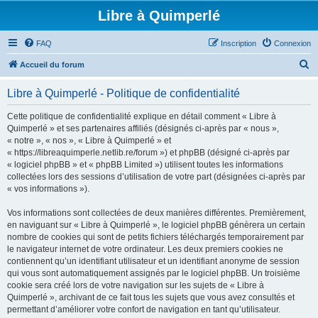
Libre à Quimperlé
FAQ
Inscription
Connexion
R
Accueil du forum
e
Libre à Quimperlé - Politique de confidentialité
c
h
Cette politique de confidentialité explique en détail comment « Libre à
Quimperlé » et ses partenaires affiliés (désignés ci-après par « nous »,
e
« notre », « nos », « Libre à Quimperlé » et
r
« https://libreaquimperle.netlib.re/forum ») et phpBB (désigné ci-après par
« logiciel phpBB » et « phpBB Limited ») utilisent toutes les informations
c
collectées lors des sessions d’utilisation de votre part (désignées ci-après par
h
« vos informations »).
e
Vos informations sont collectées de deux manières différentes. Premièrement,
r
en naviguant sur « Libre à Quimperlé », le logiciel phpBB génèrera un certain
nombre de cookies qui sont de petits fichiers téléchargés temporairement par
le navigateur internet de votre ordinateur. Les deux premiers cookies ne
contiennent qu’un identifiant utilisateur et un identifiant anonyme de session
qui vous sont automatiquement assignés par le logiciel phpBB. Un troisième
cookie sera créé lors de votre navigation sur les sujets de « Libre à
Quimperlé », archivant de ce fait tous les sujets que vous avez consultés et
permettant d’améliorer votre confort de navigation en tant qu’utilisateur.