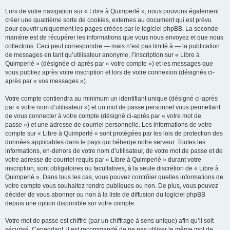
Lors de votre navigation sur « Libre à Quimperlé », nous pouvons également
créer une quatrième sorte de cookies, externes au document qui est prévu
pour couvrir uniquement les pages créées par le logiciel phpBB. La seconde
manière est de récupérer les informations que vous nous envoyez et que nous
collectons. Ceci peut correspondre — mais n’est pas limité à — la publication
de messages en tant qu’utilisateur anonyme, l’inscription sur « Libre à
Quimperlé » (désignée ci-après par « votre compte ») et les messages que
vous publiez après votre inscription et lors de votre connexion (désignés ci-
après par « vos messages »).
Votre compte contiendra au minimum un identifiant unique (désigné ci-après
par « votre nom d’utilisateur ») et un mot de passe personnel vous permettant
de vous connecter à votre compte (désigné ci-après par « votre mot de
passe ») et une adresse de courriel personnelle. Les informations de votre
compte sur « Libre à Quimperlé » sont protégées par les lois de protection des
données applicables dans le pays qui héberge notre serveur. Toutes les
informations, en-dehors de votre nom d’utilisateur, de votre mot de passe et de
votre adresse de courriel requis par « Libre à Quimperlé » durant votre
inscription, sont obligatoires ou facultatives, à la seule discrétion de « Libre à
Quimperlé ». Dans tous les cas, vous pouvez contrôler quelles informations de
votre compte vous souhaitez rendre publiques ou non. De plus, vous pouvez
décider de vous abonner ou non à la liste de diffusion du logiciel phpBB
depuis une option disponible sur votre compte.
Votre mot de passe est chiffré (par un chiffrage à sens unique) afin qu’il soit
sécurisé. Cependant, il est recommandé de ne pas utiliser le même mot de