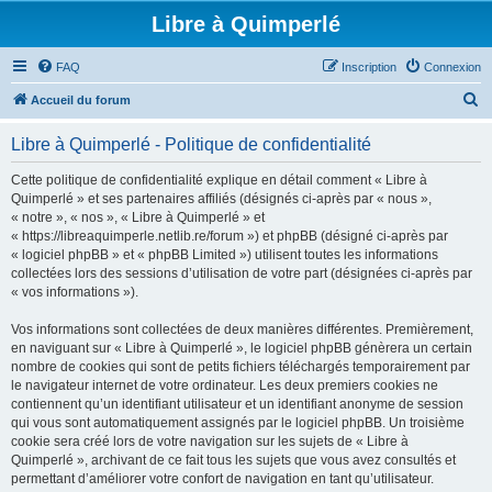
Libre à Quimperlé
FAQ
Inscription
Connexion
R
Accueil du forum
e
Libre à Quimperlé - Politique de confidentialité
c
h
Cette politique de confidentialité explique en détail comment « Libre à
Quimperlé » et ses partenaires affiliés (désignés ci-après par « nous »,
e
« notre », « nos », « Libre à Quimperlé » et
r
« https://libreaquimperle.netlib.re/forum ») et phpBB (désigné ci-après par
« logiciel phpBB » et « phpBB Limited ») utilisent toutes les informations
c
collectées lors des sessions d’utilisation de votre part (désignées ci-après par
h
« vos informations »).
e
Vos informations sont collectées de deux manières différentes. Premièrement,
r
en naviguant sur « Libre à Quimperlé », le logiciel phpBB génèrera un certain
nombre de cookies qui sont de petits fichiers téléchargés temporairement par
le navigateur internet de votre ordinateur. Les deux premiers cookies ne
contiennent qu’un identifiant utilisateur et un identifiant anonyme de session
qui vous sont automatiquement assignés par le logiciel phpBB. Un troisième
cookie sera créé lors de votre navigation sur les sujets de « Libre à
Quimperlé », archivant de ce fait tous les sujets que vous avez consultés et
permettant d’améliorer votre confort de navigation en tant qu’utilisateur.