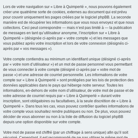
Lors de votre navigation sur « Libre à Quimperlé », nous pouvons également
créer une quatrième sorte de cookies, externes au document qui est prévu
pour couvrir uniquement les pages créées par le logiciel phpBB. La seconde
manière est de récupérer les informations que vous nous envoyez et que nous
collectons. Ceci peut correspondre — mais n’est pas limité à — la publication
de messages en tant qu’utilisateur anonyme, l’inscription sur « Libre à
Quimperlé » (désignée ci-après par « votre compte ») et les messages que
vous publiez après votre inscription et lors de votre connexion (désignés ci-
après par « vos messages »).
Votre compte contiendra au minimum un identifiant unique (désigné ci-après
par « votre nom d’utilisateur ») et un mot de passe personnel vous permettant
de vous connecter à votre compte (désigné ci-après par « votre mot de
passe ») et une adresse de courriel personnelle. Les informations de votre
compte sur « Libre à Quimperlé » sont protégées par les lois de protection des
données applicables dans le pays qui héberge notre serveur. Toutes les
informations, en-dehors de votre nom d’utilisateur, de votre mot de passe et de
votre adresse de courriel requis par « Libre à Quimperlé » durant votre
inscription, sont obligatoires ou facultatives, à la seule discrétion de « Libre à
Quimperlé ». Dans tous les cas, vous pouvez contrôler quelles informations de
votre compte vous souhaitez rendre publiques ou non. De plus, vous pouvez
décider de vous abonner ou non à la liste de diffusion du logiciel phpBB
depuis une option disponible sur votre compte.
Votre mot de passe est chiffré (par un chiffrage à sens unique) afin qu’il soit
sécurisé. Cependant, il est recommandé de ne pas utiliser le même mot de