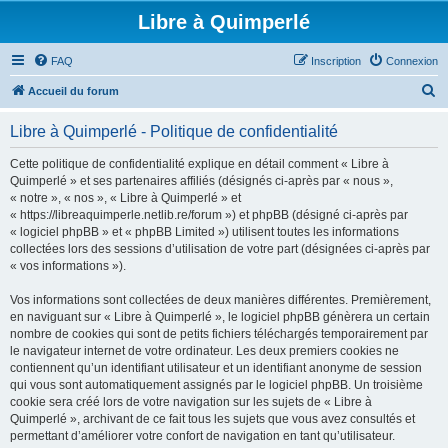
Libre à Quimperlé
FAQ
Inscription
Connexion
R
Accueil du forum
e
Libre à Quimperlé - Politique de confidentialité
c
h
Cette politique de confidentialité explique en détail comment « Libre à
Quimperlé » et ses partenaires affiliés (désignés ci-après par « nous »,
e
« notre », « nos », « Libre à Quimperlé » et
r
« https://libreaquimperle.netlib.re/forum ») et phpBB (désigné ci-après par
« logiciel phpBB » et « phpBB Limited ») utilisent toutes les informations
c
collectées lors des sessions d’utilisation de votre part (désignées ci-après par
h
« vos informations »).
e
Vos informations sont collectées de deux manières différentes. Premièrement,
r
en naviguant sur « Libre à Quimperlé », le logiciel phpBB génèrera un certain
nombre de cookies qui sont de petits fichiers téléchargés temporairement par
le navigateur internet de votre ordinateur. Les deux premiers cookies ne
contiennent qu’un identifiant utilisateur et un identifiant anonyme de session
qui vous sont automatiquement assignés par le logiciel phpBB. Un troisième
cookie sera créé lors de votre navigation sur les sujets de « Libre à
Quimperlé », archivant de ce fait tous les sujets que vous avez consultés et
permettant d’améliorer votre confort de navigation en tant qu’utilisateur.