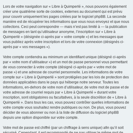
Lors de votre navigation sur « Libre à Quimperlé », nous pouvons également
créer une quatrième sorte de cookies, externes au document qui est prévu
pour couvrir uniquement les pages créées par le logiciel phpBB. La seconde
manière est de récupérer les informations que vous nous envoyez et que nous
collectons. Ceci peut correspondre — mais n’est pas limité à — la publication
de messages en tant qu’utilisateur anonyme, l’inscription sur « Libre à
Quimperlé » (désignée ci-après par « votre compte ») et les messages que
vous publiez après votre inscription et lors de votre connexion (désignés ci-
après par « vos messages »).
Votre compte contiendra au minimum un identifiant unique (désigné ci-après
par « votre nom d’utilisateur ») et un mot de passe personnel vous permettant
de vous connecter à votre compte (désigné ci-après par « votre mot de
passe ») et une adresse de courriel personnelle. Les informations de votre
compte sur « Libre à Quimperlé » sont protégées par les lois de protection des
données applicables dans le pays qui héberge notre serveur. Toutes les
informations, en-dehors de votre nom d’utilisateur, de votre mot de passe et de
votre adresse de courriel requis par « Libre à Quimperlé » durant votre
inscription, sont obligatoires ou facultatives, à la seule discrétion de « Libre à
Quimperlé ». Dans tous les cas, vous pouvez contrôler quelles informations de
votre compte vous souhaitez rendre publiques ou non. De plus, vous pouvez
décider de vous abonner ou non à la liste de diffusion du logiciel phpBB
depuis une option disponible sur votre compte.
Votre mot de passe est chiffré (par un chiffrage à sens unique) afin qu’il soit
sécurisé. Cependant, il est recommandé de ne pas utiliser le même mot de