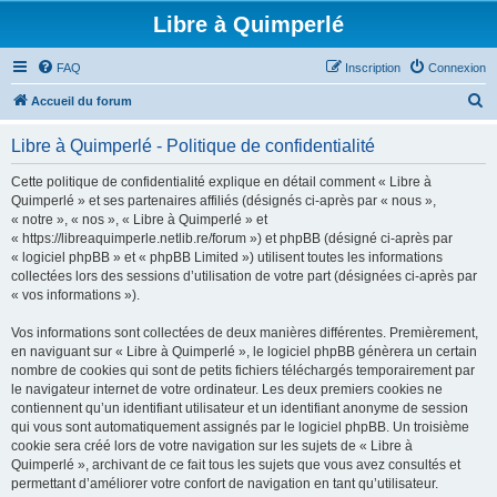
Libre à Quimperlé
FAQ
Inscription
Connexion
R
Accueil du forum
e
Libre à Quimperlé - Politique de confidentialité
c
h
Cette politique de confidentialité explique en détail comment « Libre à
Quimperlé » et ses partenaires affiliés (désignés ci-après par « nous »,
e
« notre », « nos », « Libre à Quimperlé » et
r
« https://libreaquimperle.netlib.re/forum ») et phpBB (désigné ci-après par
« logiciel phpBB » et « phpBB Limited ») utilisent toutes les informations
c
collectées lors des sessions d’utilisation de votre part (désignées ci-après par
h
« vos informations »).
e
Vos informations sont collectées de deux manières différentes. Premièrement,
r
en naviguant sur « Libre à Quimperlé », le logiciel phpBB génèrera un certain
nombre de cookies qui sont de petits fichiers téléchargés temporairement par
le navigateur internet de votre ordinateur. Les deux premiers cookies ne
contiennent qu’un identifiant utilisateur et un identifiant anonyme de session
qui vous sont automatiquement assignés par le logiciel phpBB. Un troisième
cookie sera créé lors de votre navigation sur les sujets de « Libre à
Quimperlé », archivant de ce fait tous les sujets que vous avez consultés et
permettant d’améliorer votre confort de navigation en tant qu’utilisateur.