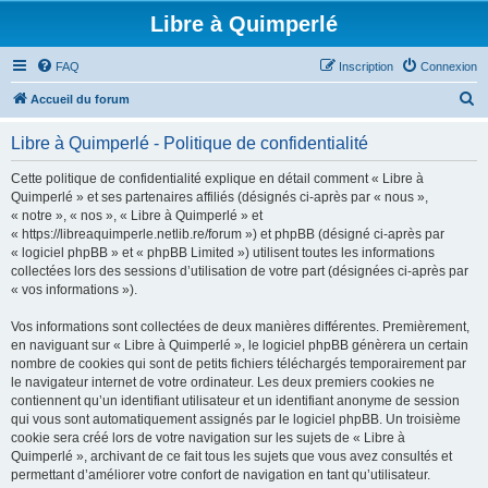
Libre à Quimperlé
FAQ
Inscription
Connexion
R
Accueil du forum
e
Libre à Quimperlé - Politique de confidentialité
c
h
Cette politique de confidentialité explique en détail comment « Libre à
Quimperlé » et ses partenaires affiliés (désignés ci-après par « nous »,
e
« notre », « nos », « Libre à Quimperlé » et
r
« https://libreaquimperle.netlib.re/forum ») et phpBB (désigné ci-après par
« logiciel phpBB » et « phpBB Limited ») utilisent toutes les informations
c
collectées lors des sessions d’utilisation de votre part (désignées ci-après par
h
« vos informations »).
e
Vos informations sont collectées de deux manières différentes. Premièrement,
r
en naviguant sur « Libre à Quimperlé », le logiciel phpBB génèrera un certain
nombre de cookies qui sont de petits fichiers téléchargés temporairement par
le navigateur internet de votre ordinateur. Les deux premiers cookies ne
contiennent qu’un identifiant utilisateur et un identifiant anonyme de session
qui vous sont automatiquement assignés par le logiciel phpBB. Un troisième
cookie sera créé lors de votre navigation sur les sujets de « Libre à
Quimperlé », archivant de ce fait tous les sujets que vous avez consultés et
permettant d’améliorer votre confort de navigation en tant qu’utilisateur.