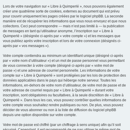
Lors de votre navigation sur « Libre à Quimperlé », nous pouvons également
créer une quatrième sorte de cookies, externes au document qui est prévu
pour couvrir uniquement les pages créées par le logiciel phpBB. La seconde
manière est de récupérer les informations que vous nous envoyez et que nous
collectons. Ceci peut correspondre — mais n’est pas limité à — la publication
de messages en tant qu’utilisateur anonyme, l’inscription sur « Libre à
Quimperlé » (désignée ci-après par « votre compte ») et les messages que
vous publiez après votre inscription et lors de votre connexion (désignés ci-
après par « vos messages »).
Votre compte contiendra au minimum un identifiant unique (désigné ci-après
par « votre nom d’utilisateur ») et un mot de passe personnel vous permettant
de vous connecter à votre compte (désigné ci-après par « votre mot de
passe ») et une adresse de courriel personnelle. Les informations de votre
compte sur « Libre à Quimperlé » sont protégées par les lois de protection des
données applicables dans le pays qui héberge notre serveur. Toutes les
informations, en-dehors de votre nom d’utilisateur, de votre mot de passe et de
votre adresse de courriel requis par « Libre à Quimperlé » durant votre
inscription, sont obligatoires ou facultatives, à la seule discrétion de « Libre à
Quimperlé ». Dans tous les cas, vous pouvez contrôler quelles informations de
votre compte vous souhaitez rendre publiques ou non. De plus, vous pouvez
décider de vous abonner ou non à la liste de diffusion du logiciel phpBB
depuis une option disponible sur votre compte.
Votre mot de passe est chiffré (par un chiffrage à sens unique) afin qu’il soit
sécurisé. Cependant, il est recommandé de ne pas utiliser le même mot de