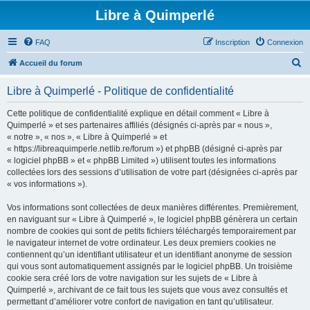
Libre à Quimperlé
FAQ
Inscription
Connexion
R
Accueil du forum
e
Libre à Quimperlé - Politique de confidentialité
c
h
Cette politique de confidentialité explique en détail comment « Libre à
Quimperlé » et ses partenaires affiliés (désignés ci-après par « nous »,
e
« notre », « nos », « Libre à Quimperlé » et
r
« https://libreaquimperle.netlib.re/forum ») et phpBB (désigné ci-après par
« logiciel phpBB » et « phpBB Limited ») utilisent toutes les informations
c
collectées lors des sessions d’utilisation de votre part (désignées ci-après par
h
« vos informations »).
e
Vos informations sont collectées de deux manières différentes. Premièrement,
r
en naviguant sur « Libre à Quimperlé », le logiciel phpBB génèrera un certain
nombre de cookies qui sont de petits fichiers téléchargés temporairement par
le navigateur internet de votre ordinateur. Les deux premiers cookies ne
contiennent qu’un identifiant utilisateur et un identifiant anonyme de session
qui vous sont automatiquement assignés par le logiciel phpBB. Un troisième
cookie sera créé lors de votre navigation sur les sujets de « Libre à
Quimperlé », archivant de ce fait tous les sujets que vous avez consultés et
permettant d’améliorer votre confort de navigation en tant qu’utilisateur.