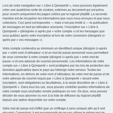
Lors de votre navigation sur « Libre à Quimperlé », nous pouvons également
créer une quatrième sorte de cookies, externes au document qui est prévu
pour couvrir uniquement les pages créées par le logiciel phpBB. La seconde
manière est de récupérer les informations que vous nous envoyez et que nous
collectons. Ceci peut correspondre — mais n’est pas limité à — la publication
de messages en tant qu’utilisateur anonyme, l’inscription sur « Libre à
Quimperlé » (désignée ci-après par « votre compte ») et les messages que
vous publiez après votre inscription et lors de votre connexion (désignés ci-
après par « vos messages »).
Votre compte contiendra au minimum un identifiant unique (désigné ci-après
par « votre nom d’utilisateur ») et un mot de passe personnel vous permettant
de vous connecter à votre compte (désigné ci-après par « votre mot de
passe ») et une adresse de courriel personnelle. Les informations de votre
compte sur « Libre à Quimperlé » sont protégées par les lois de protection des
données applicables dans le pays qui héberge notre serveur. Toutes les
informations, en-dehors de votre nom d’utilisateur, de votre mot de passe et de
votre adresse de courriel requis par « Libre à Quimperlé » durant votre
inscription, sont obligatoires ou facultatives, à la seule discrétion de « Libre à
Quimperlé ». Dans tous les cas, vous pouvez contrôler quelles informations de
votre compte vous souhaitez rendre publiques ou non. De plus, vous pouvez
décider de vous abonner ou non à la liste de diffusion du logiciel phpBB
depuis une option disponible sur votre compte.
Votre mot de passe est chiffré (par un chiffrage à sens unique) afin qu’il soit
sécurisé. Cependant, il est recommandé de ne pas utiliser le même mot de