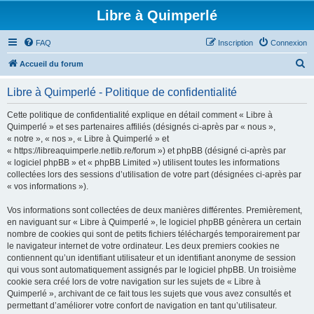
Libre à Quimperlé
FAQ
Inscription
Connexion
R
Accueil du forum
e
Libre à Quimperlé - Politique de confidentialité
c
h
Cette politique de confidentialité explique en détail comment « Libre à
Quimperlé » et ses partenaires affiliés (désignés ci-après par « nous »,
e
« notre », « nos », « Libre à Quimperlé » et
r
« https://libreaquimperle.netlib.re/forum ») et phpBB (désigné ci-après par
« logiciel phpBB » et « phpBB Limited ») utilisent toutes les informations
c
collectées lors des sessions d’utilisation de votre part (désignées ci-après par
h
« vos informations »).
e
Vos informations sont collectées de deux manières différentes. Premièrement,
r
en naviguant sur « Libre à Quimperlé », le logiciel phpBB génèrera un certain
nombre de cookies qui sont de petits fichiers téléchargés temporairement par
le navigateur internet de votre ordinateur. Les deux premiers cookies ne
contiennent qu’un identifiant utilisateur et un identifiant anonyme de session
qui vous sont automatiquement assignés par le logiciel phpBB. Un troisième
cookie sera créé lors de votre navigation sur les sujets de « Libre à
Quimperlé », archivant de ce fait tous les sujets que vous avez consultés et
permettant d’améliorer votre confort de navigation en tant qu’utilisateur.