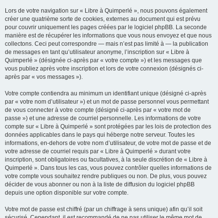
Lors de votre navigation sur « Libre à Quimperlé », nous pouvons également
créer une quatrième sorte de cookies, externes au document qui est prévu
pour couvrir uniquement les pages créées par le logiciel phpBB. La seconde
manière est de récupérer les informations que vous nous envoyez et que nous
collectons. Ceci peut correspondre — mais n’est pas limité à — la publication
de messages en tant qu’utilisateur anonyme, l’inscription sur « Libre à
Quimperlé » (désignée ci-après par « votre compte ») et les messages que
vous publiez après votre inscription et lors de votre connexion (désignés ci-
après par « vos messages »).
Votre compte contiendra au minimum un identifiant unique (désigné ci-après
par « votre nom d’utilisateur ») et un mot de passe personnel vous permettant
de vous connecter à votre compte (désigné ci-après par « votre mot de
passe ») et une adresse de courriel personnelle. Les informations de votre
compte sur « Libre à Quimperlé » sont protégées par les lois de protection des
données applicables dans le pays qui héberge notre serveur. Toutes les
informations, en-dehors de votre nom d’utilisateur, de votre mot de passe et de
votre adresse de courriel requis par « Libre à Quimperlé » durant votre
inscription, sont obligatoires ou facultatives, à la seule discrétion de « Libre à
Quimperlé ». Dans tous les cas, vous pouvez contrôler quelles informations de
votre compte vous souhaitez rendre publiques ou non. De plus, vous pouvez
décider de vous abonner ou non à la liste de diffusion du logiciel phpBB
depuis une option disponible sur votre compte.
Votre mot de passe est chiffré (par un chiffrage à sens unique) afin qu’il soit
sécurisé. Cependant, il est recommandé de ne pas utiliser le même mot de