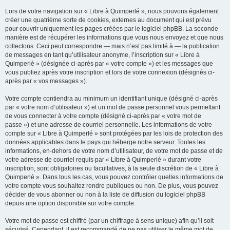
Lors de votre navigation sur « Libre à Quimperlé », nous pouvons également
créer une quatrième sorte de cookies, externes au document qui est prévu
pour couvrir uniquement les pages créées par le logiciel phpBB. La seconde
manière est de récupérer les informations que vous nous envoyez et que nous
collectons. Ceci peut correspondre — mais n’est pas limité à — la publication
de messages en tant qu’utilisateur anonyme, l’inscription sur « Libre à
Quimperlé » (désignée ci-après par « votre compte ») et les messages que
vous publiez après votre inscription et lors de votre connexion (désignés ci-
après par « vos messages »).
Votre compte contiendra au minimum un identifiant unique (désigné ci-après
par « votre nom d’utilisateur ») et un mot de passe personnel vous permettant
de vous connecter à votre compte (désigné ci-après par « votre mot de
passe ») et une adresse de courriel personnelle. Les informations de votre
compte sur « Libre à Quimperlé » sont protégées par les lois de protection des
données applicables dans le pays qui héberge notre serveur. Toutes les
informations, en-dehors de votre nom d’utilisateur, de votre mot de passe et de
votre adresse de courriel requis par « Libre à Quimperlé » durant votre
inscription, sont obligatoires ou facultatives, à la seule discrétion de « Libre à
Quimperlé ». Dans tous les cas, vous pouvez contrôler quelles informations de
votre compte vous souhaitez rendre publiques ou non. De plus, vous pouvez
décider de vous abonner ou non à la liste de diffusion du logiciel phpBB
depuis une option disponible sur votre compte.
Votre mot de passe est chiffré (par un chiffrage à sens unique) afin qu’il soit
sécurisé. Cependant, il est recommandé de ne pas utiliser le même mot de