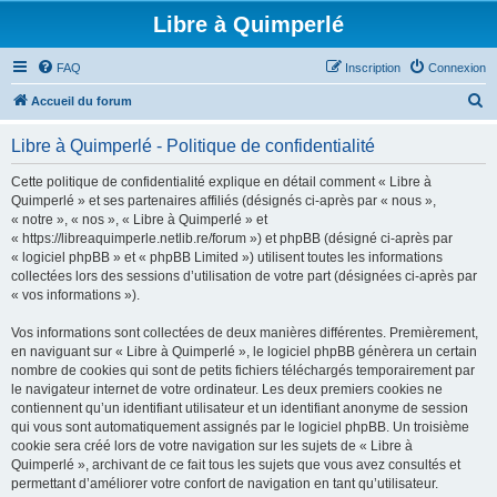
Libre à Quimperlé
FAQ
Inscription
Connexion
R
Accueil du forum
e
Libre à Quimperlé - Politique de confidentialité
c
h
Cette politique de confidentialité explique en détail comment « Libre à
Quimperlé » et ses partenaires affiliés (désignés ci-après par « nous »,
e
« notre », « nos », « Libre à Quimperlé » et
r
« https://libreaquimperle.netlib.re/forum ») et phpBB (désigné ci-après par
« logiciel phpBB » et « phpBB Limited ») utilisent toutes les informations
c
collectées lors des sessions d’utilisation de votre part (désignées ci-après par
h
« vos informations »).
e
Vos informations sont collectées de deux manières différentes. Premièrement,
r
en naviguant sur « Libre à Quimperlé », le logiciel phpBB génèrera un certain
nombre de cookies qui sont de petits fichiers téléchargés temporairement par
le navigateur internet de votre ordinateur. Les deux premiers cookies ne
contiennent qu’un identifiant utilisateur et un identifiant anonyme de session
qui vous sont automatiquement assignés par le logiciel phpBB. Un troisième
cookie sera créé lors de votre navigation sur les sujets de « Libre à
Quimperlé », archivant de ce fait tous les sujets que vous avez consultés et
permettant d’améliorer votre confort de navigation en tant qu’utilisateur.