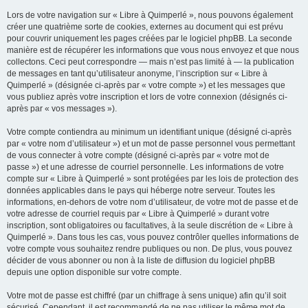
Lors de votre navigation sur « Libre à Quimperlé », nous pouvons également
créer une quatrième sorte de cookies, externes au document qui est prévu
pour couvrir uniquement les pages créées par le logiciel phpBB. La seconde
manière est de récupérer les informations que vous nous envoyez et que nous
collectons. Ceci peut correspondre — mais n’est pas limité à — la publication
de messages en tant qu’utilisateur anonyme, l’inscription sur « Libre à
Quimperlé » (désignée ci-après par « votre compte ») et les messages que
vous publiez après votre inscription et lors de votre connexion (désignés ci-
après par « vos messages »).
Votre compte contiendra au minimum un identifiant unique (désigné ci-après
par « votre nom d’utilisateur ») et un mot de passe personnel vous permettant
de vous connecter à votre compte (désigné ci-après par « votre mot de
passe ») et une adresse de courriel personnelle. Les informations de votre
compte sur « Libre à Quimperlé » sont protégées par les lois de protection des
données applicables dans le pays qui héberge notre serveur. Toutes les
informations, en-dehors de votre nom d’utilisateur, de votre mot de passe et de
votre adresse de courriel requis par « Libre à Quimperlé » durant votre
inscription, sont obligatoires ou facultatives, à la seule discrétion de « Libre à
Quimperlé ». Dans tous les cas, vous pouvez contrôler quelles informations de
votre compte vous souhaitez rendre publiques ou non. De plus, vous pouvez
décider de vous abonner ou non à la liste de diffusion du logiciel phpBB
depuis une option disponible sur votre compte.
Votre mot de passe est chiffré (par un chiffrage à sens unique) afin qu’il soit
sécurisé. Cependant, il est recommandé de ne pas utiliser le même mot de