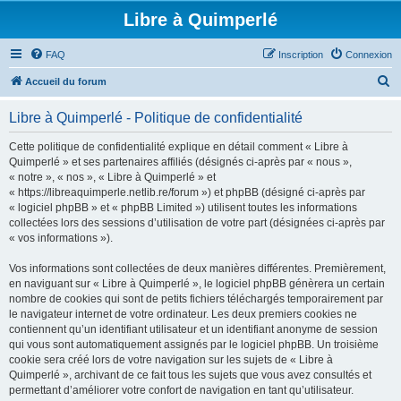
Libre à Quimperlé
FAQ
Inscription
Connexion
R
Accueil du forum
e
Libre à Quimperlé - Politique de confidentialité
c
h
Cette politique de confidentialité explique en détail comment « Libre à
Quimperlé » et ses partenaires affiliés (désignés ci-après par « nous »,
e
« notre », « nos », « Libre à Quimperlé » et
r
« https://libreaquimperle.netlib.re/forum ») et phpBB (désigné ci-après par
« logiciel phpBB » et « phpBB Limited ») utilisent toutes les informations
c
collectées lors des sessions d’utilisation de votre part (désignées ci-après par
h
« vos informations »).
e
Vos informations sont collectées de deux manières différentes. Premièrement,
r
en naviguant sur « Libre à Quimperlé », le logiciel phpBB génèrera un certain
nombre de cookies qui sont de petits fichiers téléchargés temporairement par
le navigateur internet de votre ordinateur. Les deux premiers cookies ne
contiennent qu’un identifiant utilisateur et un identifiant anonyme de session
qui vous sont automatiquement assignés par le logiciel phpBB. Un troisième
cookie sera créé lors de votre navigation sur les sujets de « Libre à
Quimperlé », archivant de ce fait tous les sujets que vous avez consultés et
permettant d’améliorer votre confort de navigation en tant qu’utilisateur.