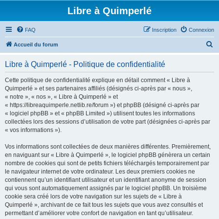
Libre à Quimperlé
FAQ
Inscription
Connexion
R
Accueil du forum
e
Libre à Quimperlé - Politique de confidentialité
c
h
Cette politique de confidentialité explique en détail comment « Libre à
Quimperlé » et ses partenaires affiliés (désignés ci-après par « nous »,
e
« notre », « nos », « Libre à Quimperlé » et
r
« https://libreaquimperle.netlib.re/forum ») et phpBB (désigné ci-après par
« logiciel phpBB » et « phpBB Limited ») utilisent toutes les informations
c
collectées lors des sessions d’utilisation de votre part (désignées ci-après par
h
« vos informations »).
e
Vos informations sont collectées de deux manières différentes. Premièrement,
r
en naviguant sur « Libre à Quimperlé », le logiciel phpBB génèrera un certain
nombre de cookies qui sont de petits fichiers téléchargés temporairement par
le navigateur internet de votre ordinateur. Les deux premiers cookies ne
contiennent qu’un identifiant utilisateur et un identifiant anonyme de session
qui vous sont automatiquement assignés par le logiciel phpBB. Un troisième
cookie sera créé lors de votre navigation sur les sujets de « Libre à
Quimperlé », archivant de ce fait tous les sujets que vous avez consultés et
permettant d’améliorer votre confort de navigation en tant qu’utilisateur.