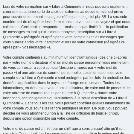
Lors de votre navigation sur « Libre à Quimperlé », nous pouvons également
créer une quatrième sorte de cookies, externes au document qui est prévu
pour couvrir uniquement les pages créées par le logiciel phpBB. La seconde
manière est de récupérer les informations que vous nous envoyez et que nous
collectons. Ceci peut correspondre — mais n’est pas limité à — la publication
de messages en tant qu’utilisateur anonyme, l’inscription sur « Libre à
Quimperlé » (désignée ci-après par « votre compte ») et les messages que
vous publiez après votre inscription et lors de votre connexion (désignés ci-
après par « vos messages »).
Votre compte contiendra au minimum un identifiant unique (désigné ci-après
par « votre nom d’utilisateur ») et un mot de passe personnel vous permettant
de vous connecter à votre compte (désigné ci-après par « votre mot de
passe ») et une adresse de courriel personnelle. Les informations de votre
compte sur « Libre à Quimperlé » sont protégées par les lois de protection des
données applicables dans le pays qui héberge notre serveur. Toutes les
informations, en-dehors de votre nom d’utilisateur, de votre mot de passe et de
votre adresse de courriel requis par « Libre à Quimperlé » durant votre
inscription, sont obligatoires ou facultatives, à la seule discrétion de « Libre à
Quimperlé ». Dans tous les cas, vous pouvez contrôler quelles informations de
votre compte vous souhaitez rendre publiques ou non. De plus, vous pouvez
décider de vous abonner ou non à la liste de diffusion du logiciel phpBB
depuis une option disponible sur votre compte.
Votre mot de passe est chiffré (par un chiffrage à sens unique) afin qu’il soit
sécurisé. Cependant, il est recommandé de ne pas utiliser le même mot de