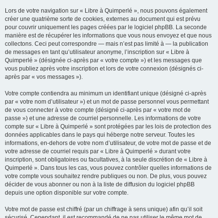
Lors de votre navigation sur « Libre à Quimperlé », nous pouvons également
créer une quatrième sorte de cookies, externes au document qui est prévu
pour couvrir uniquement les pages créées par le logiciel phpBB. La seconde
manière est de récupérer les informations que vous nous envoyez et que nous
collectons. Ceci peut correspondre — mais n’est pas limité à — la publication
de messages en tant qu’utilisateur anonyme, l’inscription sur « Libre à
Quimperlé » (désignée ci-après par « votre compte ») et les messages que
vous publiez après votre inscription et lors de votre connexion (désignés ci-
après par « vos messages »).
Votre compte contiendra au minimum un identifiant unique (désigné ci-après
par « votre nom d’utilisateur ») et un mot de passe personnel vous permettant
de vous connecter à votre compte (désigné ci-après par « votre mot de
passe ») et une adresse de courriel personnelle. Les informations de votre
compte sur « Libre à Quimperlé » sont protégées par les lois de protection des
données applicables dans le pays qui héberge notre serveur. Toutes les
informations, en-dehors de votre nom d’utilisateur, de votre mot de passe et de
votre adresse de courriel requis par « Libre à Quimperlé » durant votre
inscription, sont obligatoires ou facultatives, à la seule discrétion de « Libre à
Quimperlé ». Dans tous les cas, vous pouvez contrôler quelles informations de
votre compte vous souhaitez rendre publiques ou non. De plus, vous pouvez
décider de vous abonner ou non à la liste de diffusion du logiciel phpBB
depuis une option disponible sur votre compte.
Votre mot de passe est chiffré (par un chiffrage à sens unique) afin qu’il soit
sécurisé. Cependant, il est recommandé de ne pas utiliser le même mot de