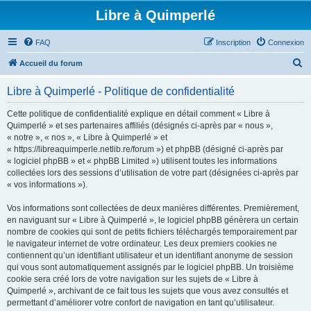
Libre à Quimperlé
FAQ
Inscription
Connexion
R
Accueil du forum
e
Libre à Quimperlé - Politique de confidentialité
c
h
Cette politique de confidentialité explique en détail comment « Libre à
Quimperlé » et ses partenaires affiliés (désignés ci-après par « nous »,
e
« notre », « nos », « Libre à Quimperlé » et
r
« https://libreaquimperle.netlib.re/forum ») et phpBB (désigné ci-après par
« logiciel phpBB » et « phpBB Limited ») utilisent toutes les informations
c
collectées lors des sessions d’utilisation de votre part (désignées ci-après par
h
« vos informations »).
e
Vos informations sont collectées de deux manières différentes. Premièrement,
r
en naviguant sur « Libre à Quimperlé », le logiciel phpBB génèrera un certain
nombre de cookies qui sont de petits fichiers téléchargés temporairement par
le navigateur internet de votre ordinateur. Les deux premiers cookies ne
contiennent qu’un identifiant utilisateur et un identifiant anonyme de session
qui vous sont automatiquement assignés par le logiciel phpBB. Un troisième
cookie sera créé lors de votre navigation sur les sujets de « Libre à
Quimperlé », archivant de ce fait tous les sujets que vous avez consultés et
permettant d’améliorer votre confort de navigation en tant qu’utilisateur.