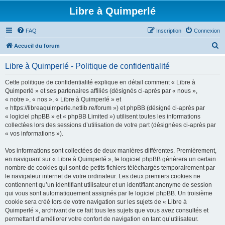
Libre à Quimperlé
FAQ
Inscription
Connexion
R
Accueil du forum
e
Libre à Quimperlé - Politique de confidentialité
c
h
Cette politique de confidentialité explique en détail comment « Libre à
Quimperlé » et ses partenaires affiliés (désignés ci-après par « nous »,
e
« notre », « nos », « Libre à Quimperlé » et
r
« https://libreaquimperle.netlib.re/forum ») et phpBB (désigné ci-après par
« logiciel phpBB » et « phpBB Limited ») utilisent toutes les informations
c
collectées lors des sessions d’utilisation de votre part (désignées ci-après par
h
« vos informations »).
e
Vos informations sont collectées de deux manières différentes. Premièrement,
r
en naviguant sur « Libre à Quimperlé », le logiciel phpBB génèrera un certain
nombre de cookies qui sont de petits fichiers téléchargés temporairement par
le navigateur internet de votre ordinateur. Les deux premiers cookies ne
contiennent qu’un identifiant utilisateur et un identifiant anonyme de session
qui vous sont automatiquement assignés par le logiciel phpBB. Un troisième
cookie sera créé lors de votre navigation sur les sujets de « Libre à
Quimperlé », archivant de ce fait tous les sujets que vous avez consultés et
permettant d’améliorer votre confort de navigation en tant qu’utilisateur.