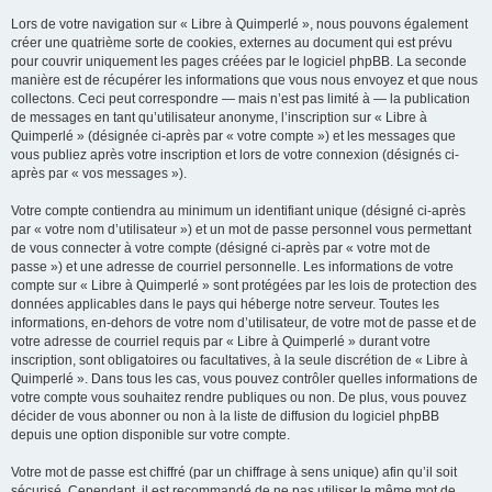
Lors de votre navigation sur « Libre à Quimperlé », nous pouvons également
créer une quatrième sorte de cookies, externes au document qui est prévu
pour couvrir uniquement les pages créées par le logiciel phpBB. La seconde
manière est de récupérer les informations que vous nous envoyez et que nous
collectons. Ceci peut correspondre — mais n’est pas limité à — la publication
de messages en tant qu’utilisateur anonyme, l’inscription sur « Libre à
Quimperlé » (désignée ci-après par « votre compte ») et les messages que
vous publiez après votre inscription et lors de votre connexion (désignés ci-
après par « vos messages »).
Votre compte contiendra au minimum un identifiant unique (désigné ci-après
par « votre nom d’utilisateur ») et un mot de passe personnel vous permettant
de vous connecter à votre compte (désigné ci-après par « votre mot de
passe ») et une adresse de courriel personnelle. Les informations de votre
compte sur « Libre à Quimperlé » sont protégées par les lois de protection des
données applicables dans le pays qui héberge notre serveur. Toutes les
informations, en-dehors de votre nom d’utilisateur, de votre mot de passe et de
votre adresse de courriel requis par « Libre à Quimperlé » durant votre
inscription, sont obligatoires ou facultatives, à la seule discrétion de « Libre à
Quimperlé ». Dans tous les cas, vous pouvez contrôler quelles informations de
votre compte vous souhaitez rendre publiques ou non. De plus, vous pouvez
décider de vous abonner ou non à la liste de diffusion du logiciel phpBB
depuis une option disponible sur votre compte.
Votre mot de passe est chiffré (par un chiffrage à sens unique) afin qu’il soit
sécurisé. Cependant, il est recommandé de ne pas utiliser le même mot de