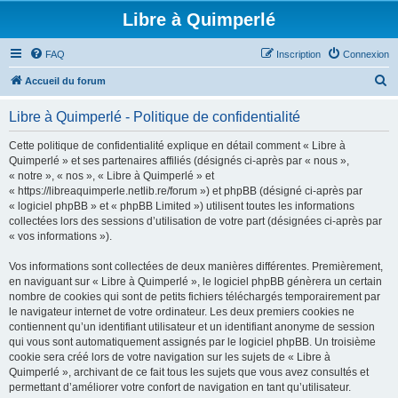
Libre à Quimperlé
FAQ
Inscription
Connexion
R
Accueil du forum
e
Libre à Quimperlé - Politique de confidentialité
c
h
Cette politique de confidentialité explique en détail comment « Libre à
Quimperlé » et ses partenaires affiliés (désignés ci-après par « nous »,
e
« notre », « nos », « Libre à Quimperlé » et
r
« https://libreaquimperle.netlib.re/forum ») et phpBB (désigné ci-après par
« logiciel phpBB » et « phpBB Limited ») utilisent toutes les informations
c
collectées lors des sessions d’utilisation de votre part (désignées ci-après par
h
« vos informations »).
e
Vos informations sont collectées de deux manières différentes. Premièrement,
r
en naviguant sur « Libre à Quimperlé », le logiciel phpBB génèrera un certain
nombre de cookies qui sont de petits fichiers téléchargés temporairement par
le navigateur internet de votre ordinateur. Les deux premiers cookies ne
contiennent qu’un identifiant utilisateur et un identifiant anonyme de session
qui vous sont automatiquement assignés par le logiciel phpBB. Un troisième
cookie sera créé lors de votre navigation sur les sujets de « Libre à
Quimperlé », archivant de ce fait tous les sujets que vous avez consultés et
permettant d’améliorer votre confort de navigation en tant qu’utilisateur.