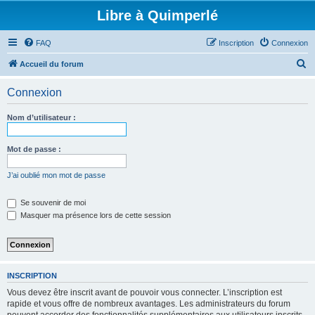
Libre à Quimperlé
FAQ
Inscription
Connexion
R
Accueil du forum
e
Connexion
c
h
Nom d’utilisateur :
e
r
Mot de passe :
c
J’ai oublié mon mot de passe
h
e
Se souvenir de moi
Masquer ma présence lors de cette session
r
INSCRIPTION
Vous devez être inscrit avant de pouvoir vous connecter. L’inscription est
rapide et vous offre de nombreux avantages. Les administrateurs du forum
peuvent accorder des fonctionnalités supplémentaires aux utilisateurs inscrits.