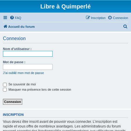
Libre à Quimperlé
FAQ
Inscription
Connexion
R
Accueil du forum
e
Connexion
c
h
Nom d’utilisateur :
e
r
Mot de passe :
c
J’ai oublié mon mot de passe
h
e
Se souvenir de moi
Masquer ma présence lors de cette session
r
INSCRIPTION
Vous devez être inscrit avant de pouvoir vous connecter. L’inscription est
rapide et vous offre de nombreux avantages. Les administrateurs du forum
peuvent accorder des fonctionnalités supplémentaires aux utilisateurs inscrits.