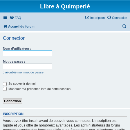
Libre à Quimperlé
FAQ
Inscription
Connexion
R
Accueil du forum
e
Connexion
c
h
Nom d’utilisateur :
e
r
Mot de passe :
c
J’ai oublié mon mot de passe
h
e
Se souvenir de moi
Masquer ma présence lors de cette session
r
INSCRIPTION
Vous devez être inscrit avant de pouvoir vous connecter. L’inscription est
rapide et vous offre de nombreux avantages. Les administrateurs du forum
peuvent accorder des fonctionnalités supplémentaires aux utilisateurs inscrits.