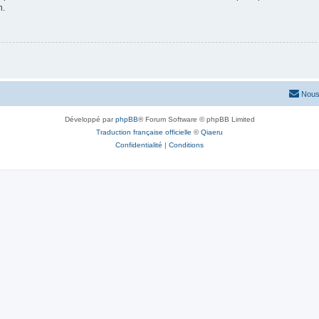
n.
Nous
Développé par
phpBB
® Forum Software © phpBB Limited
Traduction française officielle
©
Qiaeru
Confidentialité
|
Conditions