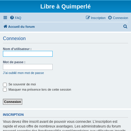
Libre à Quimperlé
FAQ
Inscription
Connexion
R
Accueil du forum
e
Connexion
c
h
Nom d’utilisateur :
e
r
Mot de passe :
c
J’ai oublié mon mot de passe
h
e
Se souvenir de moi
Masquer ma présence lors de cette session
r
INSCRIPTION
Vous devez être inscrit avant de pouvoir vous connecter. L’inscription est
rapide et vous offre de nombreux avantages. Les administrateurs du forum
peuvent accorder des fonctionnalités supplémentaires aux utilisateurs inscrits.