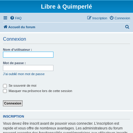
Libre à Quimperlé
FAQ
Inscription
Connexion
R
Accueil du forum
e
Connexion
c
h
Nom d’utilisateur :
e
r
Mot de passe :
c
J’ai oublié mon mot de passe
h
e
Se souvenir de moi
Masquer ma présence lors de cette session
r
INSCRIPTION
Vous devez être inscrit avant de pouvoir vous connecter. L’inscription est
rapide et vous offre de nombreux avantages. Les administrateurs du forum
peuvent accorder des fonctionnalités supplémentaires aux utilisateurs inscrits.