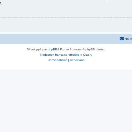
n.
Nous
Développé par
phpBB
® Forum Software © phpBB Limited
Traduction française officielle
©
Qiaeru
Confidentialité
|
Conditions