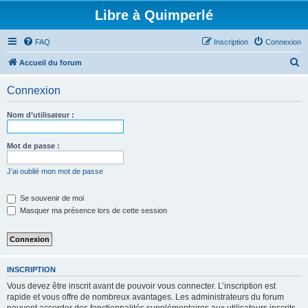
Libre à Quimperlé
FAQ
Inscription
Connexion
R
Accueil du forum
e
Connexion
c
h
Nom d’utilisateur :
e
r
Mot de passe :
c
J’ai oublié mon mot de passe
h
e
Se souvenir de moi
Masquer ma présence lors de cette session
r
INSCRIPTION
Vous devez être inscrit avant de pouvoir vous connecter. L’inscription est
rapide et vous offre de nombreux avantages. Les administrateurs du forum
peuvent accorder des fonctionnalités supplémentaires aux utilisateurs inscrits.