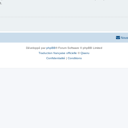
n.
Nous
Développé par
phpBB
® Forum Software © phpBB Limited
Traduction française officielle
©
Qiaeru
Confidentialité
|
Conditions