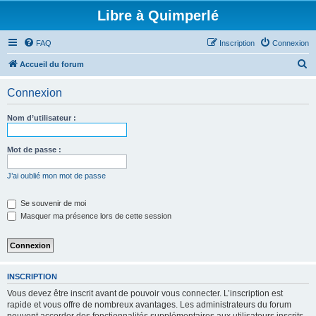
Libre à Quimperlé
FAQ
Inscription
Connexion
R
Accueil du forum
e
Connexion
c
h
Nom d’utilisateur :
e
r
Mot de passe :
c
J’ai oublié mon mot de passe
h
e
Se souvenir de moi
Masquer ma présence lors de cette session
r
INSCRIPTION
Vous devez être inscrit avant de pouvoir vous connecter. L’inscription est
rapide et vous offre de nombreux avantages. Les administrateurs du forum
peuvent accorder des fonctionnalités supplémentaires aux utilisateurs inscrits.