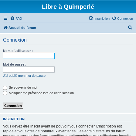
Libre à Quimperlé
FAQ
Inscription
Connexion
R
Accueil du forum
e
Connexion
c
h
Nom d’utilisateur :
e
r
Mot de passe :
c
J’ai oublié mon mot de passe
h
e
Se souvenir de moi
Masquer ma présence lors de cette session
r
INSCRIPTION
Vous devez être inscrit avant de pouvoir vous connecter. L’inscription est
rapide et vous offre de nombreux avantages. Les administrateurs du forum
peuvent accorder des fonctionnalités supplémentaires aux utilisateurs inscrits.