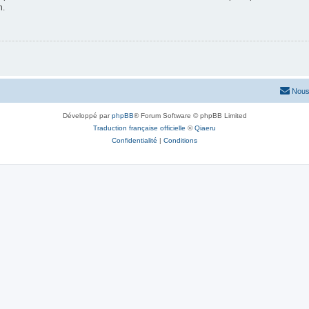
n.
Nous
Développé par
phpBB
® Forum Software © phpBB Limited
Traduction française officielle
©
Qiaeru
Confidentialité
|
Conditions