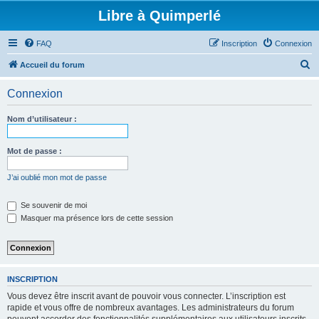
Libre à Quimperlé
FAQ
Inscription
Connexion
R
Accueil du forum
e
Connexion
c
h
Nom d’utilisateur :
e
r
Mot de passe :
c
J’ai oublié mon mot de passe
h
e
Se souvenir de moi
Masquer ma présence lors de cette session
r
INSCRIPTION
Vous devez être inscrit avant de pouvoir vous connecter. L’inscription est
rapide et vous offre de nombreux avantages. Les administrateurs du forum
peuvent accorder des fonctionnalités supplémentaires aux utilisateurs inscrits.