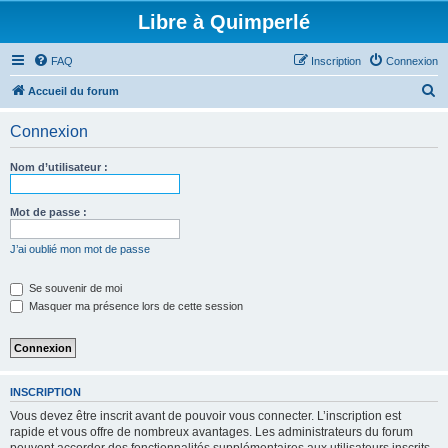
Libre à Quimperlé
FAQ
Inscription
Connexion
R
Accueil du forum
e
Connexion
c
h
Nom d’utilisateur :
e
r
Mot de passe :
c
J’ai oublié mon mot de passe
h
e
Se souvenir de moi
Masquer ma présence lors de cette session
r
INSCRIPTION
Vous devez être inscrit avant de pouvoir vous connecter. L’inscription est
rapide et vous offre de nombreux avantages. Les administrateurs du forum
peuvent accorder des fonctionnalités supplémentaires aux utilisateurs inscrits.