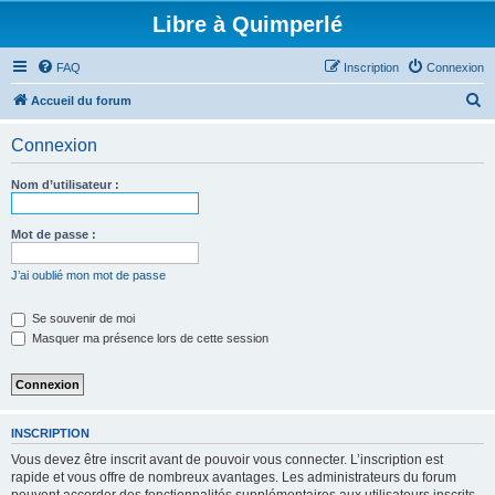
Libre à Quimperlé
FAQ
Inscription
Connexion
R
Accueil du forum
e
Connexion
c
h
Nom d’utilisateur :
e
r
Mot de passe :
c
J’ai oublié mon mot de passe
h
e
Se souvenir de moi
Masquer ma présence lors de cette session
r
INSCRIPTION
Vous devez être inscrit avant de pouvoir vous connecter. L’inscription est
rapide et vous offre de nombreux avantages. Les administrateurs du forum
peuvent accorder des fonctionnalités supplémentaires aux utilisateurs inscrits.