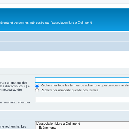
érents et personnes intéressés par l'association libre à Quimperlé
evant un mot qui doit
Rechercher tous les termes ou utiliser une question comme él
les discontinues « | »
me métacaractère
Rechercher n’importe quel de ces termes
us souhaitez effectuer
 une recherche. Les