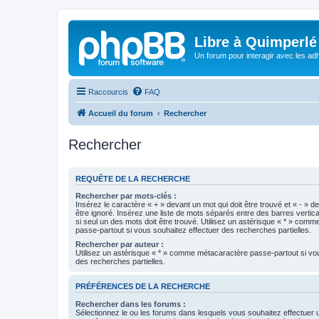
Libre à Quimperlé
Un forum pour interagir avec les adh
Raccourcis
FAQ
Accueil du forum
Rechercher
Rechercher
REQUÊTE DE LA RECHERCHE
Rechercher par mots-clés :
Insérez le caractère « + » devant un mot qui doit être trouvé et « - » d
être ignoré. Insérez une liste de mots séparés entre des barres vertica
si seul un des mots doit être trouvé. Utilisez un astérisque « * » com
passe-partout si vous souhaitez effectuer des recherches partielles.
Rechercher par auteur :
Utilisez un astérisque « * » comme métacaractère passe-partout si vo
des recherches partielles.
PRÉFÉRENCES DE LA RECHERCHE
Rechercher dans les forums :
Sélectionnez le ou les forums dans lesquels vous souhaitez effectuer