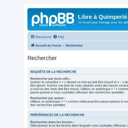
Libre à Quimperlé
Un forum pour interagir avec les adh
Raccourcis
FAQ
Accueil du forum
Rechercher
Rechercher
REQUÊTE DE LA RECHERCHE
Rechercher par mots-clés :
Insérez le caractère « + » devant un mot qui doit être trouvé et « - » d
être ignoré. Insérez une liste de mots séparés entre des barres vertica
si seul un des mots doit être trouvé. Utilisez un astérisque « * » com
passe-partout si vous souhaitez effectuer des recherches partielles.
Rechercher par auteur :
Utilisez un astérisque « * » comme métacaractère passe-partout si vo
des recherches partielles.
PRÉFÉRENCES DE LA RECHERCHE
Rechercher dans les forums :
Sélectionnez le ou les forums dans lesquels vous souhaitez effectuer