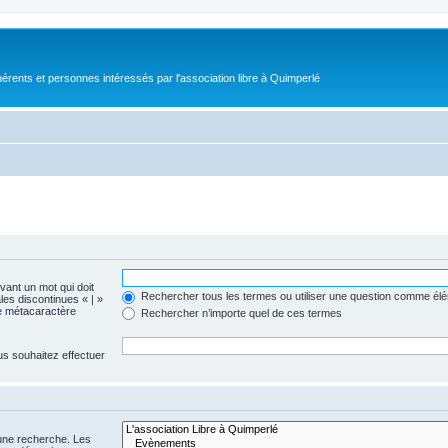
érents et personnes intéressés par l'association libre à Quimperlé
evant un mot qui doit
Rechercher tous les termes ou utiliser une question comme él
les discontinues « | »
me métacaractère
Rechercher n’importe quel de ces termes
us souhaitez effectuer
 une recherche. Les