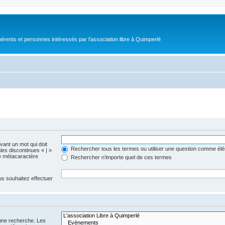
érents et personnes intéressés par l'association libre à Quimperlé
evant un mot qui doit
Rechercher tous les termes ou utiliser une question comme él
les discontinues « | »
me métacaractère
Rechercher n’importe quel de ces termes
us souhaitez effectuer
 une recherche. Les