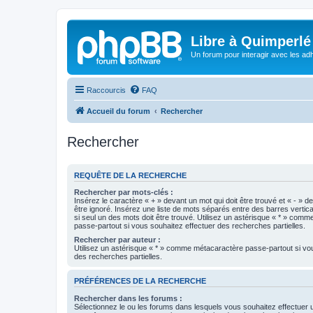
Libre à Quimperlé
Un forum pour interagir avec les adh
Raccourcis
FAQ
Accueil du forum
Rechercher
Rechercher
REQUÊTE DE LA RECHERCHE
Rechercher par mots-clés :
Insérez le caractère « + » devant un mot qui doit être trouvé et « - » d
être ignoré. Insérez une liste de mots séparés entre des barres vertica
si seul un des mots doit être trouvé. Utilisez un astérisque « * » com
passe-partout si vous souhaitez effectuer des recherches partielles.
Rechercher par auteur :
Utilisez un astérisque « * » comme métacaractère passe-partout si vo
des recherches partielles.
PRÉFÉRENCES DE LA RECHERCHE
Rechercher dans les forums :
Sélectionnez le ou les forums dans lesquels vous souhaitez effectuer