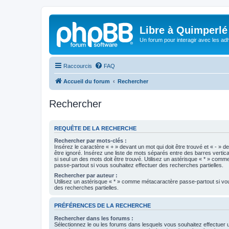
Libre à Quimperlé
Un forum pour interagir avec les adh
Raccourcis
FAQ
Accueil du forum
Rechercher
Rechercher
REQUÊTE DE LA RECHERCHE
Rechercher par mots-clés :
Insérez le caractère « + » devant un mot qui doit être trouvé et « - » d
être ignoré. Insérez une liste de mots séparés entre des barres vertica
si seul un des mots doit être trouvé. Utilisez un astérisque « * » com
passe-partout si vous souhaitez effectuer des recherches partielles.
Rechercher par auteur :
Utilisez un astérisque « * » comme métacaractère passe-partout si vo
des recherches partielles.
PRÉFÉRENCES DE LA RECHERCHE
Rechercher dans les forums :
Sélectionnez le ou les forums dans lesquels vous souhaitez effectuer