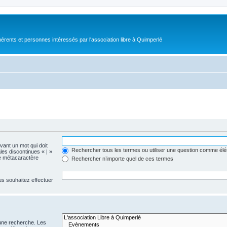
érents et personnes intéressés par l'association libre à Quimperlé
evant un mot qui doit
Rechercher tous les termes ou utiliser une question comme él
les discontinues « | »
me métacaractère
Rechercher n’importe quel de ces termes
us souhaitez effectuer
 une recherche. Les