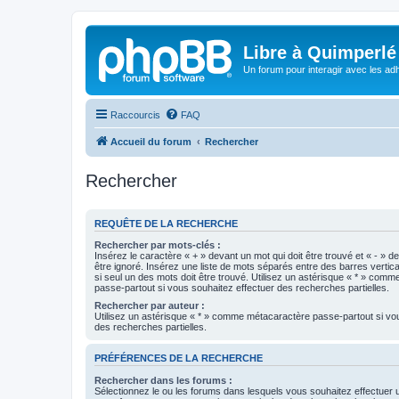
Libre à Quimperlé
Un forum pour interagir avec les adh
Raccourcis
FAQ
Accueil du forum
Rechercher
Rechercher
REQUÊTE DE LA RECHERCHE
Rechercher par mots-clés :
Insérez le caractère « + » devant un mot qui doit être trouvé et « - » d
être ignoré. Insérez une liste de mots séparés entre des barres vertica
si seul un des mots doit être trouvé. Utilisez un astérisque « * » com
passe-partout si vous souhaitez effectuer des recherches partielles.
Rechercher par auteur :
Utilisez un astérisque « * » comme métacaractère passe-partout si vo
des recherches partielles.
PRÉFÉRENCES DE LA RECHERCHE
Rechercher dans les forums :
Sélectionnez le ou les forums dans lesquels vous souhaitez effectuer