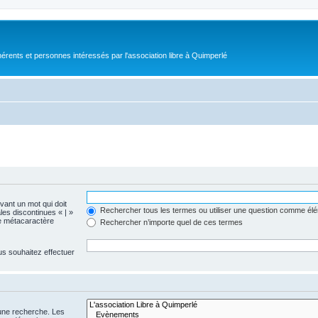
érents et personnes intéressés par l'association libre à Quimperlé
evant un mot qui doit
Rechercher tous les termes ou utiliser une question comme él
les discontinues « | »
me métacaractère
Rechercher n’importe quel de ces termes
us souhaitez effectuer
 une recherche. Les