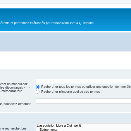
érents et personnes intéressés par l'association libre à Quimperlé
evant un mot qui doit
Rechercher tous les termes ou utiliser une question comme él
les discontinues « | »
me métacaractère
Rechercher n’importe quel de ces termes
us souhaitez effectuer
 une recherche. Les