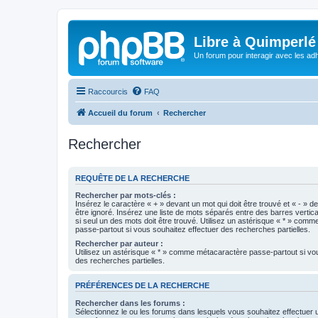
Libre à Quimperlé
Un forum pour interagir avec les adh
Raccourcis
FAQ
Accueil du forum
Rechercher
Rechercher
REQUÊTE DE LA RECHERCHE
Rechercher par mots-clés :
Insérez le caractère « + » devant un mot qui doit être trouvé et « - » d
être ignoré. Insérez une liste de mots séparés entre des barres vertica
si seul un des mots doit être trouvé. Utilisez un astérisque « * » com
passe-partout si vous souhaitez effectuer des recherches partielles.
Rechercher par auteur :
Utilisez un astérisque « * » comme métacaractère passe-partout si vo
des recherches partielles.
PRÉFÉRENCES DE LA RECHERCHE
Rechercher dans les forums :
Sélectionnez le ou les forums dans lesquels vous souhaitez effectuer