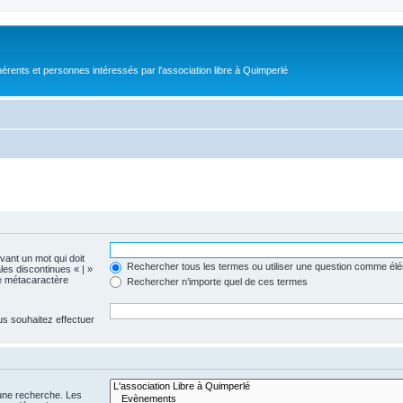
érents et personnes intéressés par l'association libre à Quimperlé
evant un mot qui doit
Rechercher tous les termes ou utiliser une question comme él
les discontinues « | »
me métacaractère
Rechercher n’importe quel de ces termes
us souhaitez effectuer
 une recherche. Les