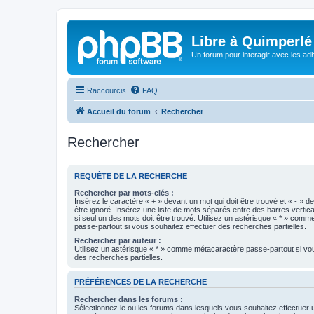
Libre à Quimperlé
Un forum pour interagir avec les adh
Raccourcis
FAQ
Accueil du forum
Rechercher
Rechercher
REQUÊTE DE LA RECHERCHE
Rechercher par mots-clés :
Insérez le caractère « + » devant un mot qui doit être trouvé et « - » d
être ignoré. Insérez une liste de mots séparés entre des barres vertica
si seul un des mots doit être trouvé. Utilisez un astérisque « * » com
passe-partout si vous souhaitez effectuer des recherches partielles.
Rechercher par auteur :
Utilisez un astérisque « * » comme métacaractère passe-partout si vo
des recherches partielles.
PRÉFÉRENCES DE LA RECHERCHE
Rechercher dans les forums :
Sélectionnez le ou les forums dans lesquels vous souhaitez effectuer