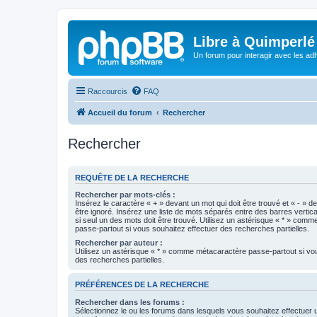
Libre à Quimperlé
Un forum pour interagir avec les adh
Raccourcis
FAQ
Accueil du forum
Rechercher
Rechercher
REQUÊTE DE LA RECHERCHE
Rechercher par mots-clés :
Insérez le caractère « + » devant un mot qui doit être trouvé et « - » d
être ignoré. Insérez une liste de mots séparés entre des barres vertica
si seul un des mots doit être trouvé. Utilisez un astérisque « * » com
passe-partout si vous souhaitez effectuer des recherches partielles.
Rechercher par auteur :
Utilisez un astérisque « * » comme métacaractère passe-partout si vo
des recherches partielles.
PRÉFÉRENCES DE LA RECHERCHE
Rechercher dans les forums :
Sélectionnez le ou les forums dans lesquels vous souhaitez effectuer