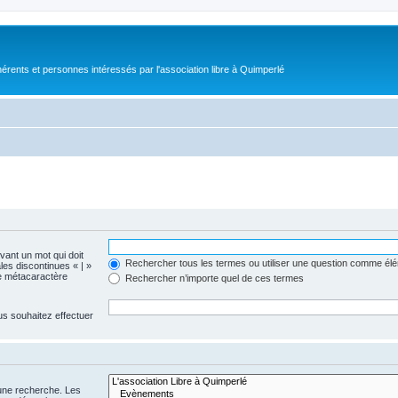
érents et personnes intéressés par l'association libre à Quimperlé
evant un mot qui doit
Rechercher tous les termes ou utiliser une question comme él
les discontinues « | »
me métacaractère
Rechercher n’importe quel de ces termes
us souhaitez effectuer
 une recherche. Les